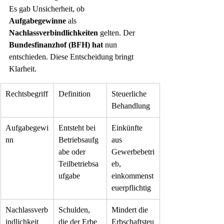
Es gab Unsicherheit, ob 
Aufgabegewinne
 als 
Nachlassverbindlichkeiten
 gelten. Der 
Bundesfinanzhof (BFH) hat
 nun 
entschieden. Diese Entscheidung bringt 
Klarheit.
Rechtsbegriff
Definition
Steuerliche 
Behandlung
Aufgabegewi
Entsteht bei 
Einkünfte 
nn
Betriebsaufg
aus 
abe oder 
Gewerbebetri
Teilbetriebsa
eb, 
ufgabe
einkommenst
euerpflichtig
Nachlassverb
Schulden, 
Mindert die 
indlichkeit
die der Erbe 
Erbschaftsteu