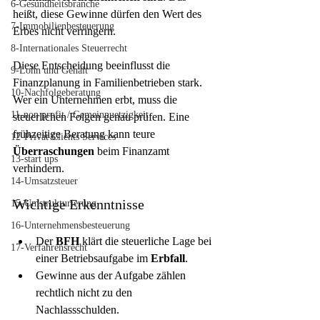
6-Gesundheitsbranche
heißt, diese Gewinne dürfen den Wert des 
7-Immobilienbesteuerung
Erbes nicht verringern.
8-Internationales Steuerrecht
Diese Entscheidung beeinflusst die 
9-Lohn und Gehalt
Finanzplanung in Familienbetrieben stark. 
10-Nachfolgeberatung
Wer ein Unternehmen erbt, muss die 
11-non profit / Gemeinnuetzigkeit
steuerlichen Folgen genau prüfen. Eine 
frühzeitige Beratung kann teure 
12-Privat Clients Services
Überraschungen
 beim Finanzamt 
13-start ups
verhindern.
14-Umsatzsteuer
Wichtige Erkenntnisse
15-Umstrukturierung
16-Unternehmensbesteuerung
Der 
BFH
 klärt die steuerliche Lage bei 
17-Verfahrensrecht
einer Betriebsaufgabe im 
Erbfall
.
Gewinne aus der Aufgabe zählen 
rechtlich nicht zu den 
Nachlassschulden.