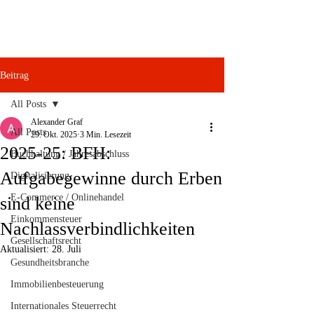
Beitrag
All Posts
Alexander Graf
All Posts
29. Okt. 2025
3 Min. Lesezeit
2025-25: BFH:
Buchhaltung / Jahresabschluss
Aufgabegewinne durch Erben
Digitalisierung
E-Commerce / Onlinehandel
sind keine
Einkommensteuer
Nachlassverbindlichkeiten
Gesellschaftsrecht
Aktualisiert:
28. Juli
Gesundheitsbranche
Immobilienbesteuerung
Internationales Steuerrecht