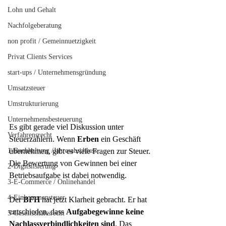
Lohn und Gehalt
Nachfolgeberatung
non profit / Gemeinnuetzigkeit
Privat Clients Services
start-ups / Unternehmensgründung
Umsatzsteuer
Umstrukturierung
Unternehmensbesteuerung
Es gibt gerade viel Diskussion unter 
Verfahrensrecht
Steuerzahlern. Wenn 
Erben
 ein Geschäft 
1-Buchhaltung /Jahresabschluss
übernehmen, gibt es viele Fragen zur Steuer. 
Die Bewertung von Gewinnen bei einer 
2-Digitslisierung
Betriebsaufgabe ist dabei notwendig.
3-E-Commerce / Onlinehandel
4-Einkommensteuer
Der 
BFH
 hat jetzt Klarheit gebracht. Er hat 
entschieden, dass 
Aufgabegewinne
keine 
5-Gesellschaftsrecht
Nachlassverbindlichkeiten sind
. Das 