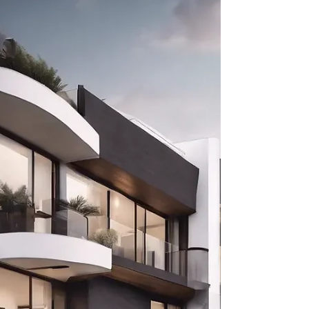
nach § 9 Nr. 1 S. 2 GewStG
Die erweiterte Kürzung nach § 9 Nr. 1 S. 2 GewStG ist
wichtig für Immobilienunternehmen in Deutschland. Sie
betrifft die Gewerbesteuer. Diese Regelung kann die
Steuerlast von Unternehmen, die Grundstücke
vermieten, stark senken. Durch diese Regelung können
bestimmte Unternehmen ihre Gewerbesteuer reduzieren.
Es ist wichtig, die Bedingungen und möglichen
Auswirkungen zu kennen. So können Unternehmen ihre
Steuern besser planen.