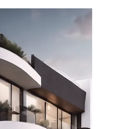
Haben Sie sich jemals gefragt, ob die steuerliche
Abschreibung Ihrer Immobilie wirklich den
tatsächlichen Verschleiß widerspiegelt? Oft decken sich
die gesetzlichen Pauschalen nicht mit der
wirtschaftlichen Realität. Die Gebäude-AfA hilft, die
steuerliche Last durch eine verkürzte Nutzungsdauer zu
optimieren.