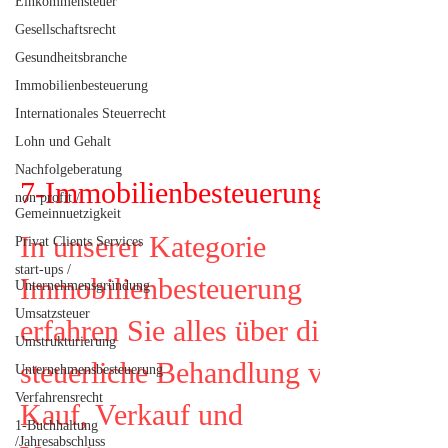
Einkommensteuer
Gesellschaftsrecht
Gesundheitsbranche
Immobilienbesteuerung
Internationales Steuerrecht
Lohn und Gehalt
Nachfolgeberatung
7-Immobilienbesteuerung
non profit /
Gemeinnuetzigkeit
In unserer Kategorie
Privat Clients Services
start-ups /
Immobilienbesteuerung
Unternehmensgründung
Umsatzsteuer
erfahren Sie alles über die
Umstrukturierung
steuerliche Behandlung von
Unternehmensbesteuerung
Verfahrensrecht
Kauf, Verkauf und
1-Buchhaltung
/Jahresabschluss