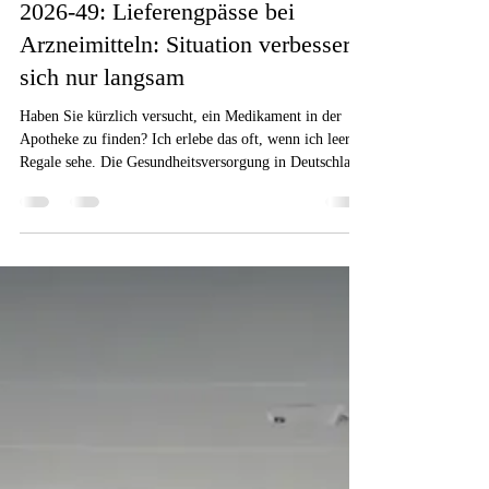
14. Juli
3 Min. Lesezeit
Gesundheitsbranche
2026-49: Lieferengpässe bei
Arzneimitteln: Situation verbessert
sich nur langsam
Haben Sie kürzlich versucht, ein Medikament in der
Apotheke zu finden? Ich erlebe das oft, wenn ich leere
Regale sehe. Die Gesundheitsversorgung in Deutschland
steht vor großen Herausforderungen. Die Situation für
Patienten wird immer schwieriger. Die
Arzneimittelknappheit macht den Alltag schwerer. Es ist
ein Trend, der uns alle beunruhigt.