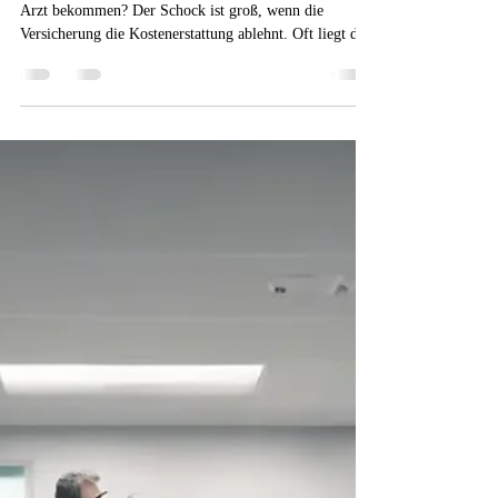
2026-47: Arztrechnung unwirksam:
Keine Kostenerstattung ohne
gültige GOÄ-Ziffern
Haben Sie schon einmal eine hohe Rechnung von Ihrem
Arzt bekommen? Der Schock ist groß, wenn die
Versicherung die Kostenerstattung ablehnt. Oft liegt das
Problem bei formalen Fehlern in der Abrechnung.
Wenn die Arztrechnung unwirksam ist, müssen Sie die
Kosten selbst tragen. Das passiert häufiger, als man
denkt. In meiner Arbeit sehe ich, wie kleine Fehler zu
großen Problemen führen.