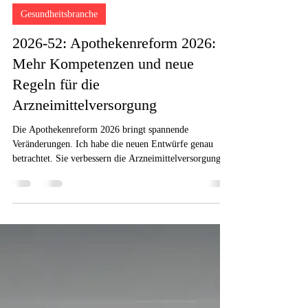
28. Juli
3 Min. Lesezeit
Gesundheitsbranche
2026-52: Apothekenreform 2026:
Mehr Kompetenzen und neue
Regeln für die
Arzneimittelversorgung
Die Apothekenreform 2026 bringt spannende
Veränderungen. Ich habe die neuen Entwürfe genau
betrachtet. Sie verbessern die Arzneimittelversorgung
deutlich. Die Reform macht die Betreuung der Patienten
sicherer. Sie sorgt für bessere Betreuung direkt vor Ort.
Der persönliche Kontakt zum Apotheker ist notwendig.
Die Reform will die fachlichen Kompetenzen in den
Betrieben erhöhen. So wird die Rolle der Experten
gestärkt. Wir schaffen eine moderne Infrastruktur für
unsere Gesu