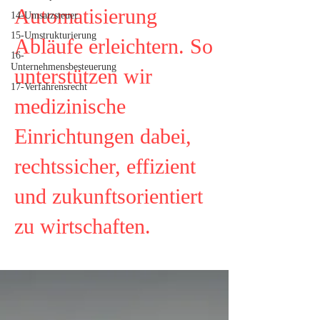
Automatisierung
14-Umsatzsteuer
15-Umstrukturierung
Abläufe erleichtern. So
16-
Unternehmensbesteuerung
unterstützen wir
17-Verfahrensrecht
medizinische
Einrichtungen dabei,
rechtssicher, effizient
und zukunftsorientiert
zu wirtschaften.