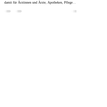
18. Nov. 2025
3 Min. Lesezeit
Gesundheitsbranche
2025-69: Maßnahmen zur
Unterstützung der Apotheken im
Koalitionsvertrag
Der Koalitionsvertrag 2025 von CDU/CSU und SPD
setzt wichtige Impulse für das Gesundheitswesen – und
damit für Ärztinnen und Ärzte, Apotheken, Pflege
sowie medizinische Versorgungszentren. Laut dem
Analysebeitrag von Dr. Heinsohn & Partner
Steuerberatungsgesellschaft mbB greifen die Regie­
rungs­partner in mehreren Bereichen erheblich ein.