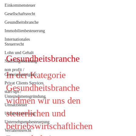
Einkommensteuer
Gesellschaftsrecht
Gesundheitsbranche
Immobilienbesteuerung
Internationales
Steuerrecht
Lohn und Gehalt
Gesundheitsbranche
Nachfolgeberatung
non profit /
In der Kategorie
Gemeinnuetzigkeit
Privat Clients Services
Gesundheitsbranche
start-ups /
Unternehmensgründung
widmen wir uns den
Umsatzsteuer
steuerlichen und
Umstrukturierung
Unternehmensbesteuerung
betriebswirtschaftlichen
Verfahrensrecht