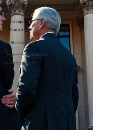
Gemeinnuetzigkeit
12-Privat Clients
Services
13-start ups
14-Umsatzsteuer
15-
Umstrukturierung
16-
Unternehmensbesteuerung
17-Verfahrensrecht