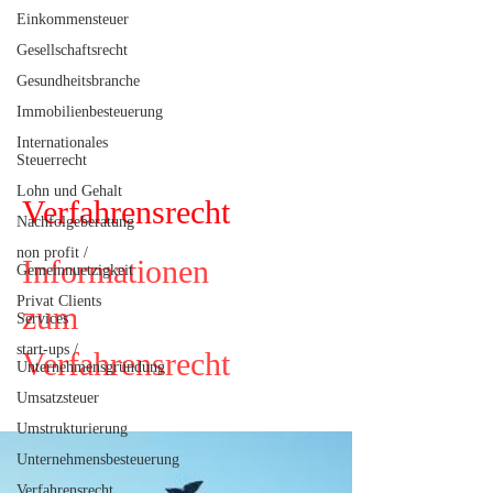
Einkommensteuer
Gesellschaftsrecht
Gesundheitsbranche
Immobilienbesteuerung
Internationales
Steuerrecht
Lohn und Gehalt
Verfahrensrecht
Nachfolgeberatung
non profit /
Informationen
Gemeinnuetzigkeit
Privat Clients
zum
Services
start-ups /
Verfahrensrecht
Unternehmensgründung
Umsatzsteuer
Umstrukturierung
Unternehmensbesteuerung
Verfahrensrecht