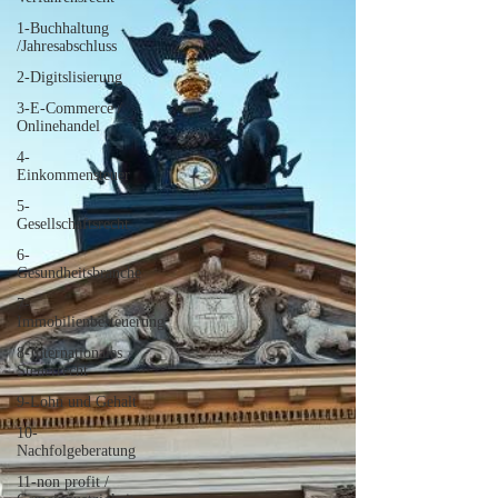
1-Buchhaltung
/Jahresabschluss
2-Digitslisierung
3-E-Commerce /
Onlinehandel
4-
Einkommensteuer
5-
Gesellschaftsrecht
6-
Gesundheitsbranche
7-
Immobilienbesteuerung
8-Internationales
Steuerrecht
9-Lohn und Gehalt
10-
Nachfolgeberatung
11-non profit /