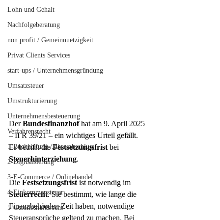
Lohn und Gehalt
Nachfolgeberatung
non profit / Gemeinnuetzigkeit
Privat Clients Services
start-ups / Unternehmensgründung
Umsatzsteuer
Umstrukturierung
Unternehmensbesteuerung
Der 
Bundesfinanzhof
 hat am 9. April 2025 
Verfahrensrecht
– II R 39/21 – ein wichtiges Urteil gefällt. 
1-Buchhaltung /Jahresabschluss
Es betrifft die 
Festsetzungsfrist
 bei 
Steuerhinterziehung
.
2-Digitslisierung
3-E-Commerce / Onlinehandel
Die 
Festsetzungsfrist
 ist notwendig im 
4-Einkommensteuer
Steuerrecht
. Sie bestimmt, wie lange die 
Finanzbehörden Zeit haben, notwendige 
5-Gesellschaftsrecht
Steueransprüche geltend zu machen. Bei 