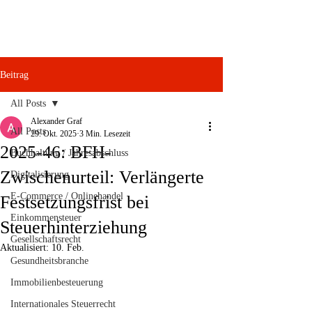
Beitrag
All Posts
Alexander Graf
All Posts
29. Okt. 2025
3 Min. Lesezeit
2025-46: BFH-
Buchhaltung / Jahresabschluss
Zwischenurteil: Verlängerte
Digitalisierung
E-Commerce / Onlinehandel
Festsetzungsfrist bei
Einkommensteuer
Steuerhinterziehung
Gesellschaftsrecht
Aktualisiert:
10. Feb.
Gesundheitsbranche
Immobilienbesteuerung
Internationales Steuerrecht