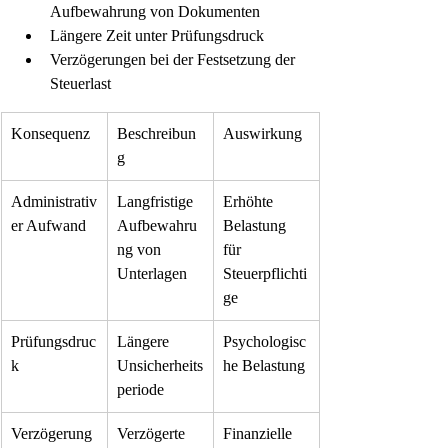
Aufbewahrung von Dokumenten
Längere Zeit unter Prüfungsdruck
Verzögerungen bei der Festsetzung der 
Steuerlast
Konsequenz
Beschreibun
Auswirkung
g
Administrativ
Langfristige 
Erhöhte 
er Aufwand
Aufbewahru
Belastung 
ng von 
für 
Unterlagen
Steuerpflichti
ge
Prüfungsdruc
Längere 
Psychologisc
k
Unsicherheits
he Belastung
periode
Verzögerung
Verzögerte 
Finanzielle 