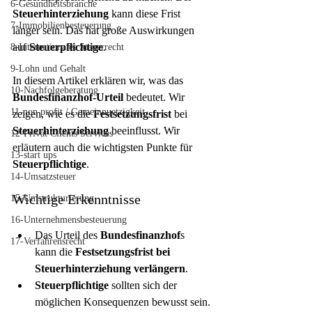
6-Gesundheitsbranche
Steuerhinterziehung
 kann diese Frist 
7-Immobilienbesteuerung
länger sein. Das hat große Auswirkungen 
auf 
Steuerpflichtige
.
8-Internationales Steuerrecht
9-Lohn und Gehalt
In diesem Artikel erklären wir, was das 
10-Nachfolgeberatung
Bundesfinanzhof-Urteil
 bedeutet. Wir 
11-non profit / Gemeinnuetzigkeit
zeigen, wie es die 
Festsetzungsfrist
 bei 
Steuerhinterziehung
 beeinflusst. Wir 
12-Privat Clients Services
erläutern auch die wichtigsten Punkte für 
13-start ups
Steuerpflichtige
.
14-Umsatzsteuer
Wichtige Erkenntnisse
15-Umstrukturierung
16-Unternehmensbesteuerung
Das Urteil des 
Bundesfinanzhof
s 
17-Verfahrensrecht
kann die 
Festsetzungsfrist
bei 
Steuerhinterziehung verlängern
.
Steuerpflichtige
 sollten sich der 
möglichen Konsequenzen bewusst sein.