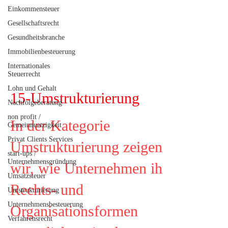
Einkommensteuer
Gesellschaftsrecht
Gesundheitsbranche
Immobilienbesteuerung
Internationales
Steuerrecht
Lohn und Gehalt
15-Umstrukturierung
Nachfolgeberatung
non profit /
In der Kategorie
Gemeinnuetzigkeit
Privat Clients Services
Umstrukturierung zeigen
start-ups /
Unternehmensgründung
wir, wie Unternehmen ihre
Umsatzsteuer
Rechts- und
Umstrukturierung
Unternehmensbesteuerung
Organisationsformen
Verfahrensrecht