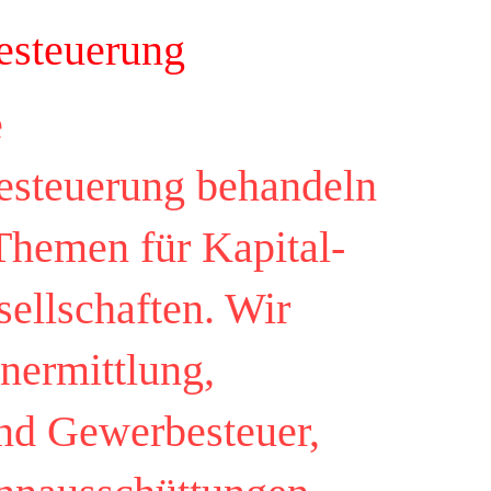
esteuerung
ratung
11-non profit / Gemeinnuetzigkeit
12-Privat Clients Servic
e
steuerung behandeln
 Themen für Kapital-
ellschaften. Wir
nermittlung,
nd Gewerbesteuer,