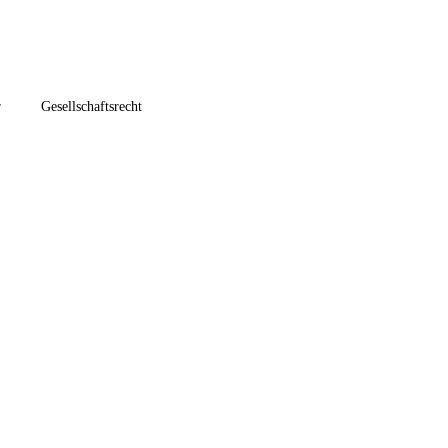
r
Gesellschaftsrecht
olgeberatung
r
Umstrukturierung
E-Commerce / Onlinehandel
ernationales Steuerrecht