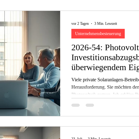
vor 2 Tagen
3 Min. Lesezeit
Unternehmensbesteuerung
2026-54: Photovolt
Investitionsabzugsb
überwiegendem Eig
Viele private Solaranlagen-Betreib
Herausforderung. Sie möchten den
Photovoltaik nutzen. Ich erkläre I
FG v. 22.10.2025, 10 K 162/24. Es
die steuerliche Behandlung von P