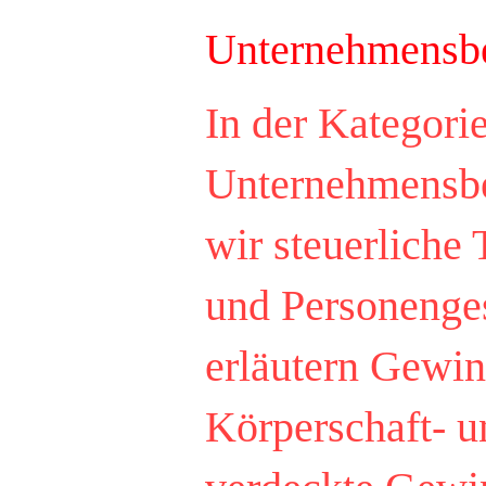
Unternehmensb
9-Lohn und Gehalt
10-Nachfolgebe
In der Kategori
Unternehmensbe
wir steuerliche
und Personenges
erläutern Gewin
Körperschaft- u