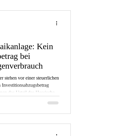
aikanlage: Kein
etrag bei
enverbrauch
er stehen vor einer steuerlichen
 Investitionsabzugsbetrag
hnen das Urteil des Hessischen
 ist wichtig zu verstehen, dass
V-Anlagen komplex ist.