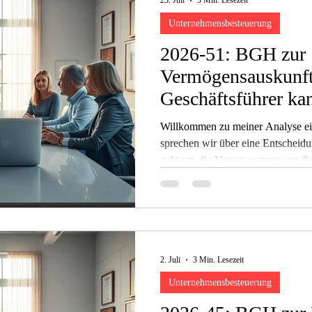
23. Juli
3 Min. Lesezeit
Unternehmensbesteuerung
2026-51: BGH zur
Vermögensauskunft
Geschäftsführer kan
sein
Willkommen zu meiner Analyse ein
sprechen wir über eine Entscheidun
geht um die Verantwortung von Pe
entscheiden.
2. Juli
3 Min. Lesezeit
Unternehmensbesteuerung