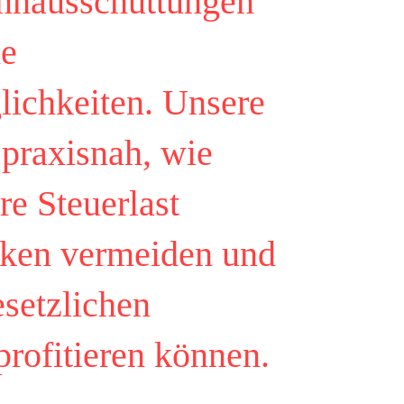
nnausschüttungen
he
lichkeiten. Unsere
 praxisnah, wie
e Steuerlast
iken vermeiden und
esetzlichen
rofitieren können.