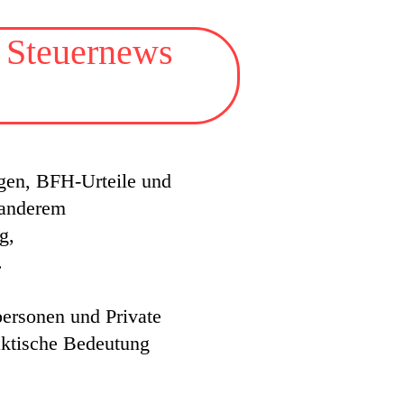
 Steuernews
ngen, BFH-Urteile und
 anderem
g,
.
personen und Private
raktische Bedeutung