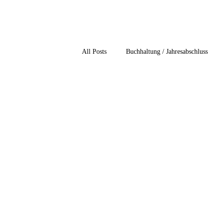
All Posts
Buchhaltung / Jahresabschluss
Gesundheitsbranche
Immobilienbes
non profit / Gemeinnuetzigkeit
Priv
Unternehmensbesteuerung
Verfahre
4-Einkommensteuer
5-Gesellschafts