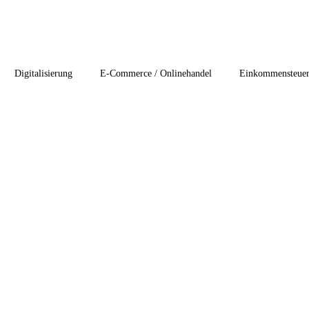
Digitalisierung
E-Commerce / Onlinehandel
Einkommensteue
teuerung
Internationales Steuerrecht
Lohn und Gehalt
Nachf
at Clients Services
start-ups / Unternehmensgründung
Umsatzsteue
nsrecht
1-Buchhaltung /Jahresabschluss
2-Digitslisierung
3-
recht
6-Gesundheitsbranche
7-Immobilienbesteuerung
8-Int