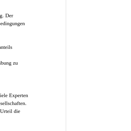
g. Der 
 Bedingungen 
nteils 
ibung zu 
iele Experten 
sellschaften.
rteil die 