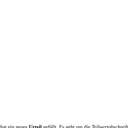
beratung
11-non profit / Gemeinnuetzigkeit
12-Privat Clients Serv
 hat ein neues 
Urteil
 gefällt. Es geht um die 
Teilwertabschrei