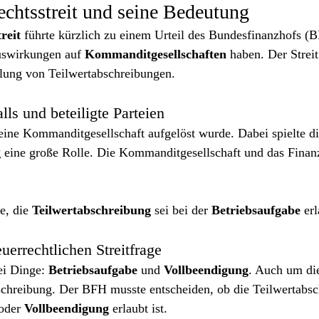
echtsstreit und seine Bedeutung
reit
 führte kürzlich zu einem Urteil des Bundesfinanzhofs (
uswirkungen auf 
Kommanditgesellschaften
 haben. Der Streit
dlung von Teilwertabschreibungen.
lls und beteiligte Parteien
 eine Kommanditgesellschaft aufgelöst wurde. Dabei spielte di
g
 eine große Rolle. Die Kommanditgesellschaft und das Finan
e, die 
Teilwertabschreibung
 sei bei der 
Betriebsaufgabe
 er
uerrechtlichen Streitfrage
ei Dinge: 
Betriebsaufgabe
 und 
Vollbeendigung
. Auch um die
schreibung. Der BFH musste entscheiden, ob die Teilwertabsc
oder 
Vollbeendigung
 erlaubt ist.