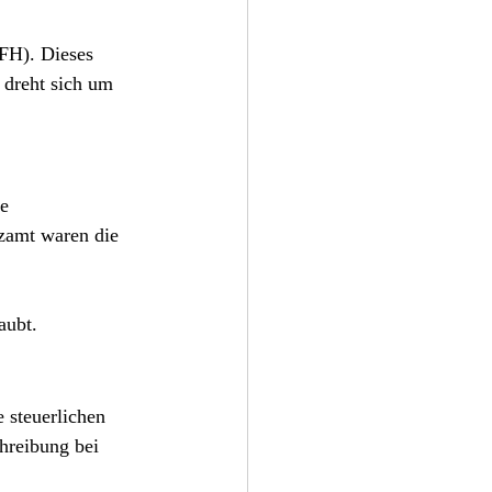
BFH). Dieses 
 dreht sich um 
e 
zamt waren die 
laubt.
 steuerlichen 
hreibung bei 