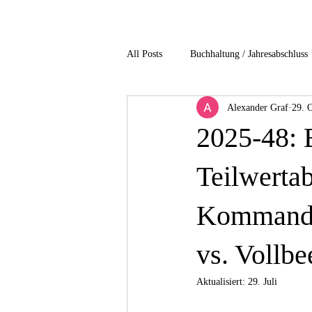
All Posts
Buchhaltung / Jahresabschluss
Alexander Graf
29. 
Gesundheitsbranche
Immobilienb
2025-48: 
non profit / Gemeinnuetzigkeit
P
Teilwerta
Kommandit
Unternehmensbesteuerung
Verfah
vs. Vollb
4-Einkommensteuer
5-Gesellscha
Aktualisiert:
29. Juli