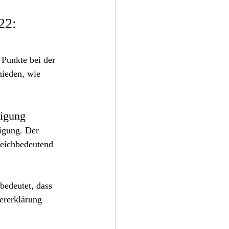
22: 
 Punkte bei der 
hieden, wie 
digung
igung. Der 
leichbedeutend 
bedeutet, dass 
ererklärung 