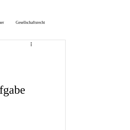
uer
Gesellschaftsrecht
hfolgeberatung
euer
Umstrukturierung
fgabe
3-E-Commerce / Onlinehandel
nternationales Steuerrecht