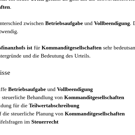
ften
.
Unterschied zwischen 
Betriebsaufgabe
 und 
Vollbeendigung
. 
twendig.
finanzhofs ist
 für 
Kommanditgesellschaften
 sehr bedeutsam
tergründe und die Bedeutung des Urteils.
isse
ffe 
Betriebsaufgabe
 und 
Vollbeendigung
 steuerliche Behandlung von 
Kommanditgesellschaften
dung für die 
Teilwertabschreibung
 die steuerliche Planung von 
Kommanditgesellschaften
felsfragen im 
Steuerrecht