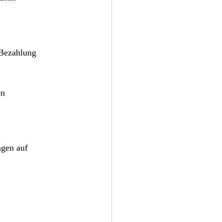
 Bezahlung 
en 
ngen auf 