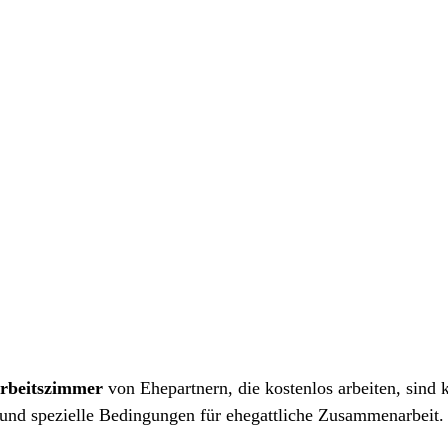
beratung
11-non profit / Gemeinnuetzigkeit
12-Privat Clients Serv
rbeitszimmer
 von Ehepartnern, die kostenlos arbeiten, sind 
 und spezielle Bedingungen für ehegattliche Zusammenarbeit.