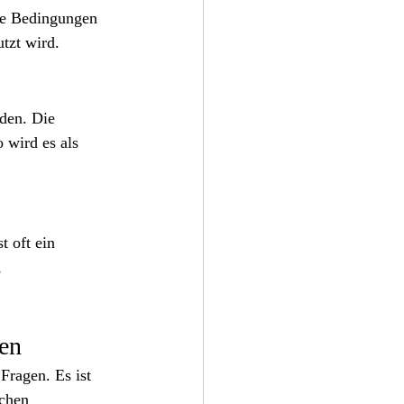
te Bedingungen 
utzt wird.
rden. Die 
wird es als 
t oft ein 
, 
ten
Fragen. Es ist 
ichen 