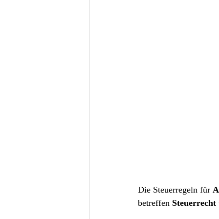
9-Lohn und Gehalt
10-Nachfolge
Die Steuerregeln für 
A
betreffen 
Steuerrecht