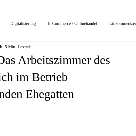
Digitalisierung
E-Commerce / Onlinehandel
Einkommenste
b.
5 Min. Lesezeit
esteuerung
Internationales Steuerrecht
Lohn und Gehalt
Nac
Das Arbeitszimmer des
rivat Clients Services
start-ups / Unternehmensgründung
Umsatzst
ich im Betrieb
enden Ehegatten
rensrecht
1-Buchhaltung /Jahresabschluss
2-Digitslisierung
ftsrecht
6-Gesundheitsbranche
7-Immobilienbesteuerung
8-I