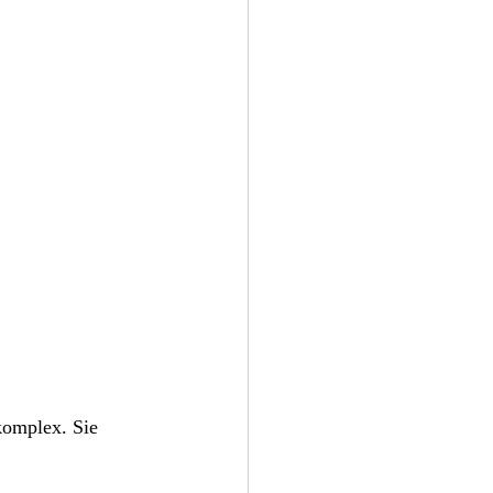
ices
13-start ups
komplex. Sie 