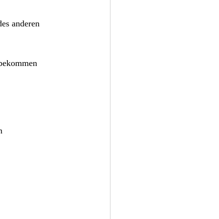
 
des anderen 
o bekommen 
n