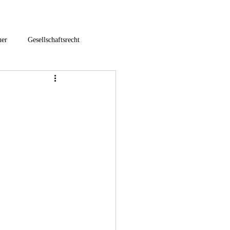
uer
Gesellschaftsrecht
hfolgeberatung
euer
Umstrukturierung
3-E-Commerce / Onlinehandel
nternationales Steuerrecht