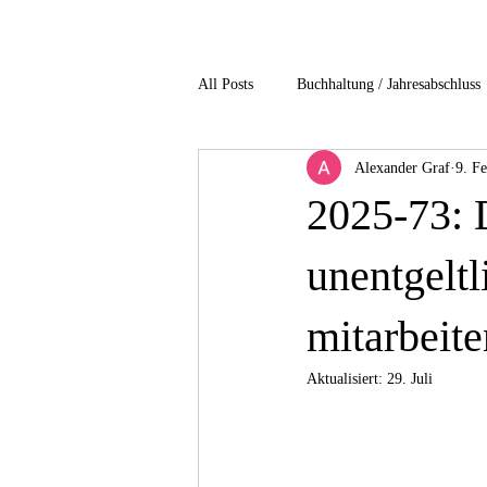
All Posts
Buchhaltung / Jahresabschluss
Alexander Graf
9. Fe
Gesundheitsbranche
Immobilienb
2025-73: 
non profit / Gemeinnuetzigkeit
P
unentgeltl
mitarbeit
Unternehmensbesteuerung
Verfah
Aktualisiert:
29. Juli
4-Einkommensteuer
5-Gesellscha