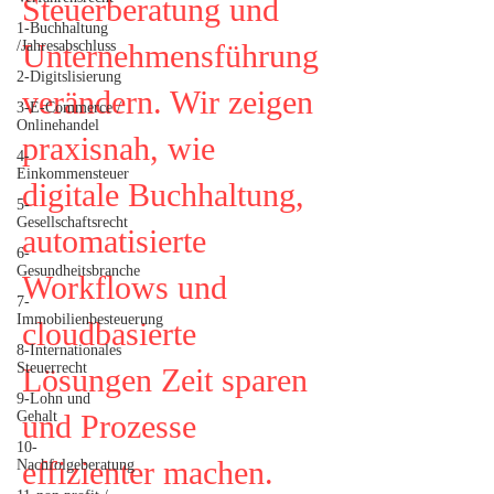
Steuerberatung und
1-Buchhaltung
/Jahresabschluss
Unternehmensführung
2-Digitslisierung
verändern. Wir zeigen
3-E-Commerce /
Onlinehandel
praxisnah, wie
4-
Einkommensteuer
digitale Buchhaltung,
5-
Gesellschaftsrecht
automatisierte
6-
Gesundheitsbranche
Workflows und
7-
Immobilienbesteuerung
cloudbasierte
8-Internationales
Steuerrecht
Lösungen Zeit sparen
9-Lohn und
Gehalt
und Prozesse
10-
effizienter machen.
Nachfolgeberatung