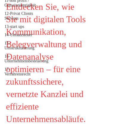
11-non profit /
Entdecken Sie, wie
Gemeinnuetzigkeit
12-Privat Clients
Sie mit digitalen Tools
Services
13-start ups
Kommunikation,
14-Umsatzsteuer
Belegverwaltung und
15-
Umstrukturierung
Datenanalyse
16-
Unternehmensbesteuerung
optimieren – für eine
17-
Verfahrensrecht
zukunftssichere,
vernetzte Kanzlei und
effiziente
Unternehmensabläufe.