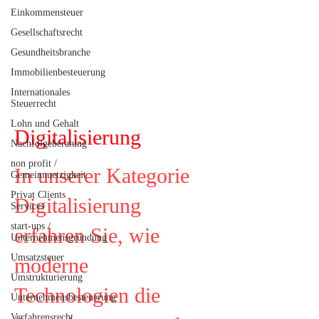
Einkommensteuer
Gesellschaftsrecht
Gesundheitsbranche
Immobilienbesteuerung
Internationales
Steuerrecht
Lohn und Gehalt
Digitalisierung
Nachfolgeberatung
non profit /
In unserer Kategorie
Gemeinnuetzigkeit
Privat Clients
Digitalisierung
Services
start-ups /
erfahren Sie, wie
Unternehmensgründung
Umsatzsteuer
moderne
Umstrukturierung
Technologien die
Unternehmensbesteuerung
Verfahrensrecht