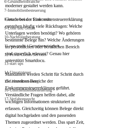
6-Gesundheitsbranche
moderner gestaltet werden kann.
7-Immobilienbesteuerung
Gerade bei der Einkommensteuererklärung 
8-Internationales Steuerrecht
entstehen häufig viele Rückfragen: Welche 
9-Lohn und Gehalt
Unterlagen werden benötigt? Wo gehören 
10-Nachfolgeberatung
bestimmte Belege hin? Welche Änderungen 
11-non profit / Gemeinnuetzigkeit
im persönlichen oder beruflichen Bereich 
sind steuerlich relevant? Genau hier 
12-Privat Clients Services
unterstützt Smartdocu.
13-start ups
14-Umsatzsteuer
Mandanten werden Schritt für Schritt durch 
die einzelnen Bereiche der 
15-Umstrukturierung
Einkommensteuererklärung geführt. 
16-Unternehmensbesteuerung
Verständliche Fragen helfen dabei, alle 
17-Verfahrensrecht
wichtigen Informationen strukturiert zu 
erfassen. Gleichzeitig können Belege direkt 
digital hochgeladen und den passenden 
Themen zugeordnet werden. Das spart Zeit, 