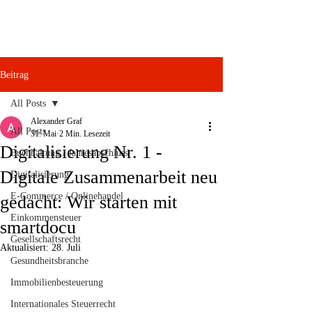
Beitrag
All Posts
Alexander Graf
All Posts
31. Mai
2 Min. Lesezeit
Digitalisierung Nr. 1 -
Buchhaltung / Jahresabschluss
Digitale Zusammenarbeit neu
Digitalisierung
E-Commerce / Onlinehandel
gedacht: Wir starten mit
Einkommensteuer
smartdocu
Gesellschaftsrecht
Aktualisiert:
28. Juli
Gesundheitsbranche
Immobilienbesteuerung
Internationales Steuerrecht