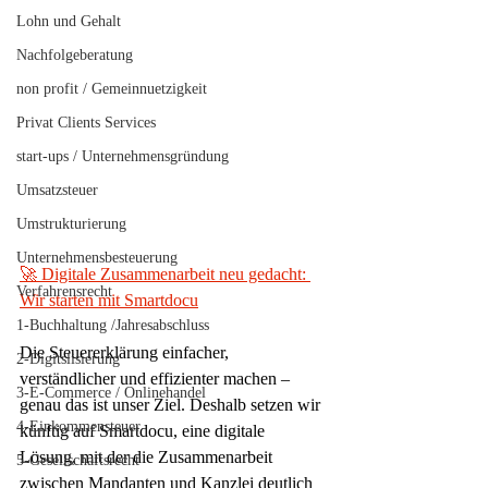
Lohn und Gehalt
Nachfolgeberatung
non profit / Gemeinnuetzigkeit
Privat Clients Services
start-ups / Unternehmensgründung
Umsatzsteuer
Umstrukturierung
Unternehmensbesteuerung
🚀 Digitale Zusammenarbeit neu gedacht: 
Verfahrensrecht
Wir starten mit Smartdocu
1-Buchhaltung /Jahresabschluss
Die Steuererklärung einfacher, 
2-Digitslisierung
verständlicher und effizienter machen – 
3-E-Commerce / Onlinehandel
genau das ist unser Ziel. Deshalb setzen wir 
4-Einkommensteuer
künftig auf Smartdocu, eine digitale 
Lösung, mit der die Zusammenarbeit 
5-Gesellschaftsrecht
zwischen Mandanten und Kanzlei deutlich 