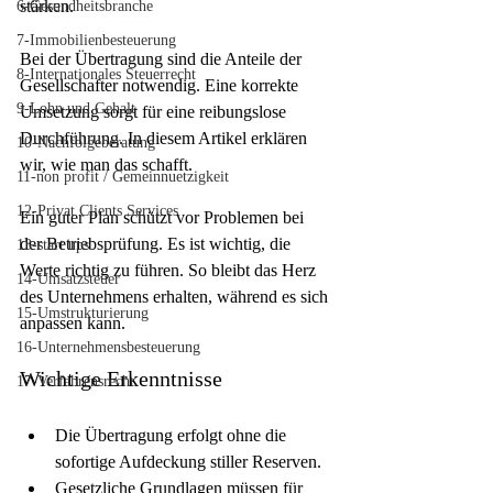
stärken.
6-Gesundheitsbranche
7-Immobilienbesteuerung
Bei der Übertragung sind die Anteile der 
8-Internationales Steuerrecht
Gesellschafter notwendig. Eine korrekte 
9-Lohn und Gehalt
Umsetzung sorgt für eine reibungslose 
Durchführung. In diesem Artikel erklären 
10-Nachfolgeberatung
wir, wie man das schafft.
11-non profit / Gemeinnuetzigkeit
12-Privat Clients Services
Ein guter Plan schützt vor Problemen bei 
der Betriebsprüfung. Es ist wichtig, die 
13-start ups
Werte richtig zu führen. So bleibt das Herz 
14-Umsatzsteuer
des Unternehmens erhalten, während es sich 
15-Umstrukturierung
anpassen kann.
16-Unternehmensbesteuerung
Wichtige Erkenntnisse
17-Verfahrensrecht
Die Übertragung erfolgt ohne die 
sofortige Aufdeckung stiller Reserven.
Gesetzliche Grundlagen müssen für 