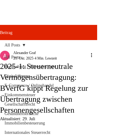
Beitrag
All Posts
Alexander Graf
All Posts
21. Okt. 2025
4 Min. Lesezeit
2025-1: Steuerneutrale
Buchhaltung / Jahresabschluss
Vermögensübertragung:
Digitalisierung
E-Commerce / Onlinehandel
BVerfG kippt Regelung zur
Einkommensteuer
Übertragung zwischen
Gesellschaftsrecht
Personengesellschaften
Gesundheitsbranche
Aktualisiert:
29. Juli
Immobilienbesteuerung
Internationales Steuerrecht