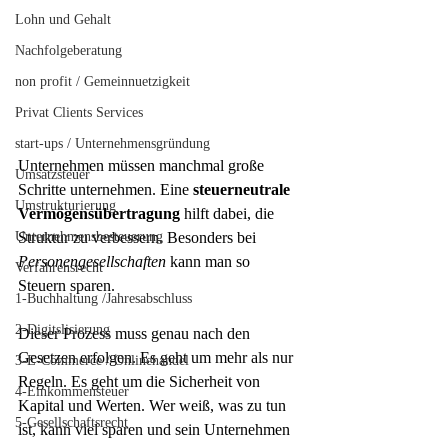
Lohn und Gehalt
Nachfolgeberatung
non profit / Gemeinnuetzigkeit
Privat Clients Services
start-ups / Unternehmensgründung
Unternehmen müssen manchmal große 
Umsatzsteuer
Schritte unternehmen. Eine 
steuerneutrale 
Umstrukturierung
Vermögensübertragung
 hilft dabei, die 
Unternehmensbesteuerung
Struktur zu verbessern. Besonders bei 
Personengesellschaften
 kann man so 
Verfahrensrecht
Steuern sparen.
1-Buchhaltung /Jahresabschluss
2-Digitslisierung
Dieser Prozess muss genau nach den 
Gesetzen erfolgen. Es geht um mehr als nur 
3-E-Commerce / Onlinehandel
Regeln. Es geht um die Sicherheit von 
4-Einkommensteuer
Kapital und Werten. Wer weiß, was zu tun 
5-Gesellschaftsrecht
ist, kann viel sparen und sein Unternehmen 