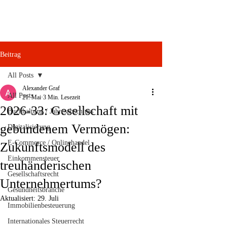
Beitrag
All Posts
Alexander Graf
All Posts
21. Mai
3 Min. Lesezeit
2026-33: Gesellschaft mit
Buchhaltung / Jahresabschluss
gebundenem Vermögen:
Digitalisierung
E-Commerce / Onlinehandel
Zukunftsmodell des
Einkommensteuer
treuhänderischen
Gesellschaftsrecht
Unternehmertums?
Gesundheitsbranche
Aktualisiert:
29. Juli
Immobilienbesteuerung
Internationales Steuerrecht