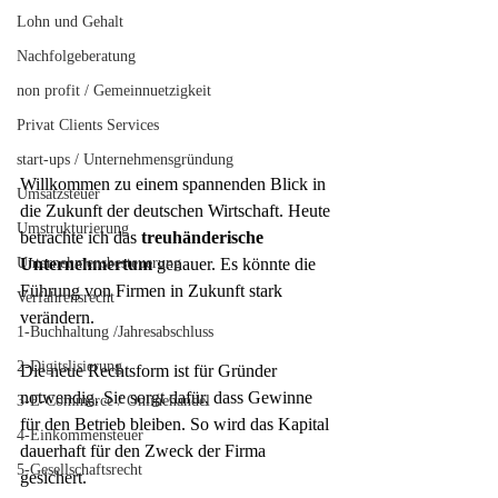
Lohn und Gehalt
Nachfolgeberatung
non profit / Gemeinnuetzigkeit
Privat Clients Services
start-ups / Unternehmensgründung
Willkommen zu einem spannenden Blick in 
Umsatzsteuer
die Zukunft der deutschen Wirtschaft. Heute 
Umstrukturierung
betrachte ich das 
treuhänderische 
Unternehmensbesteuerung
Unternehmertum
 genauer. Es könnte die 
Führung von Firmen in Zukunft stark 
Verfahrensrecht
verändern.
1-Buchhaltung /Jahresabschluss
2-Digitslisierung
Die neue Rechtsform ist für Gründer 
notwendig. Sie sorgt dafür, dass Gewinne 
3-E-Commerce / Onlinehandel
für den Betrieb bleiben. So wird das Kapital 
4-Einkommensteuer
dauerhaft für den Zweck der Firma 
5-Gesellschaftsrecht
gesichert.