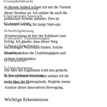
6-Gesundheitsbranche
In diesem Artikel schaue ich mir die Vorteile 
7-Immobilienbesteuerung
dieser Struktur an. Ich erkläre dir auch die 
8-Internationales Steuerrecht
politischen Schritte dahinter. Dies ist 
9-Lohn und Gehalt
besonders wichtig für junge Start-ups.
10-Nachfolgeberatung
Verantwortung
 ist hier der Schlüssel zum 
11-non profit / Gemeinnuetzigkeit
Erfolg. Ich glaube, dass dieser Weg 
12-Privat Clients Services
nachhaltiges Wachstum fördert. Solche 
Modelle stärken die Unabhängigkeit und 
13-start ups
sichern Arbeitsplätze.
14-Umsatzsteuer
15-Umstrukturierung
Die Idee des Eigentums wird neu gedacht. 
16-Unternehmensbesteuerung
In den nächsten Abschnitten erkläre ich dir 
mehr über die Hintergründe. Begleite meine 
17-Verfahrensrecht
Analyse dieser innovativen Bewegung.
Wichtige Erkenntnisse