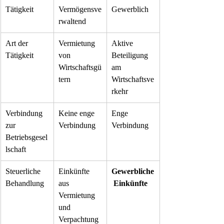
Tätigkeit
Vermögensve
Gewerblich
rwaltend
Art der 
Vermietung 
Aktive 
Tätigkeit
von 
Beteiligung 
Wirtschaftsgü
am 
tern
Wirtschaftsve
rkehr
Verbindung 
Keine enge 
Enge 
zur 
Verbindung
Verbindung
Betriebsgesel
lschaft
Steuerliche 
Einkünfte 
Gewerbliche
Behandlung
aus 
 Einkünfte
Vermietung 
und 
Verpachtung