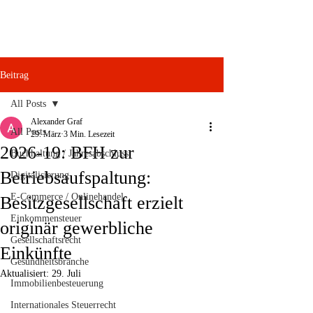
Beitrag
All Posts
Alexander Graf
All Posts
29. März
3 Min. Lesezeit
2026-19: BFH zur
Buchhaltung / Jahresabschluss
Betriebsaufspaltung:
Digitalisierung
E-Commerce / Onlinehandel
Besitzgesellschaft erzielt
Einkommensteuer
originär gewerbliche
Gesellschaftsrecht
Einkünfte
Gesundheitsbranche
Aktualisiert:
29. Juli
Immobilienbesteuerung
Internationales Steuerrecht