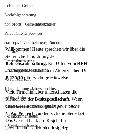
Lohn und Gehalt
Nachfolgeberatung
non profit / Gemeinnuetzigkeit
Privat Clients Services
start-ups / Unternehmensgründung
Willkommen! Heute sprechen wir über die 
Umsatzsteuer
steuerliche Einordnung der 
Umstrukturierung
Betriebsaufspaltung
. Ein Urteil vom 
BFH 
Unternehmensbesteuerung
25. August 2016
 mit dem Aktenzeichen 
IV 
B 125/15 gibt
 wichtige Hinweise.
Verfahrensrecht
1-Buchhaltung /Jahresabschluss
Viele Firmeninhaber unterschätzen die 
2-Digitslisierung
Risiken bei der 
Besitzgesellschaft
. Wenn 
diese Gesellschaft 
originär gewerbliche 
3-E-Commerce / Onlinehandel
Einkünfte
 macht, ändert sich die Steuerlast. 
4-Einkommensteuer
Das Gericht hat klare Regeln für 
5-Gesellschaftsrecht
gewerbliche Tätigkeiten festgelegt.