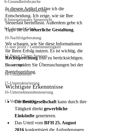
6-Gesundheitsbranche
In diesem Artikel erkläre ich die 
7-Immobilienbesteuerung
Entscheidung. Ich zeige, wie sie Ihre 
8-Internationales Steuerrecht
Steuerlast beeinflusst. Außerdem gebe ich 
9-Lohn und Gehalt
Tipps für die 
steuerliche Gestaltung
.
10-Nachfolgeberatung
Wir schauen, wie Sie diese Informationen 
11-non profit / Gemeinnuetzigkeit
für Ihren Erfolg nutzen. Es ist wichtig, die 
12-Privat Clients Services
Rechtsprechung
 früh zu berücksichtigen. 
So vermeiden Sie Überraschungen bei der 
13-start ups
Betriebsprüfung.
14-Umsatzsteuer
15-Umstrukturierung
Wichtigste Erkenntnisse
16-Unternehmensbesteuerung
17-Verfahrensrecht
Die 
Besitzgesellschaft
 kann durch ihre 
Tätigkeit direkt 
gewerbliche 
Einkünfte
 generieren.
Das Urteil vom 
BFH 25. August 
2016
 konkretisiert die Anforderungen 