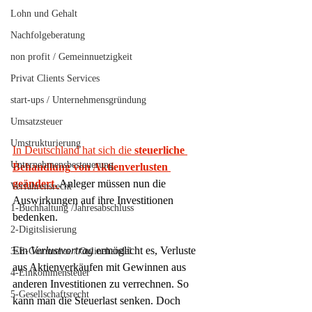
Lohn und Gehalt
Nachfolgeberatung
non profit / Gemeinnuetzigkeit
Privat Clients Services
start-ups / Unternehmensgründung
Umsatzsteuer
Umstrukturierung
In Deutschland hat sich die 
steuerliche 
Unternehmensbesteuerung
Behandlung
von Aktienverlusten 
geändert.
Anleger müssen nun die 
Verfahrensrecht
Auswirkungen auf ihre Investitionen 
1-Buchhaltung /Jahresabschluss
bedenken.
2-Digitslisierung
Ein 
Verlustvortrag
 ermöglicht es, Verluste 
3-E-Commerce / Onlinehandel
aus Aktienverkäufen mit Gewinnen aus 
4-Einkommensteuer
anderen Investitionen zu verrechnen. So 
5-Gesellschaftsrecht
kann man die Steuerlast senken. Doch 