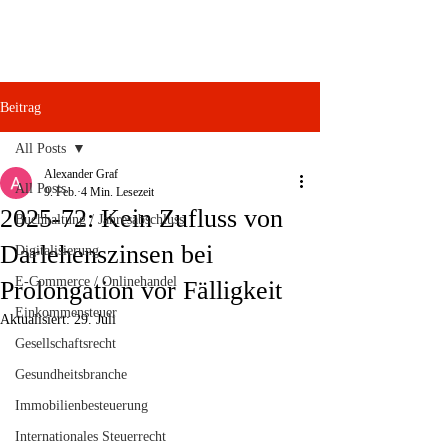
Beitrag
All Posts
Alexander Graf
All Posts
9. Feb.
4 Min. Lesezeit
2025-72: Kein Zufluss von
Buchhaltung / Jahresabschluss
Darlehenszinsen bei
Digitalisierung
E-Commerce / Onlinehandel
Prolongation vor Fälligkeit
Einkommensteuer
Aktualisiert:
29. Juli
Gesellschaftsrecht
Gesundheitsbranche
Immobilienbesteuerung
Internationales Steuerrecht