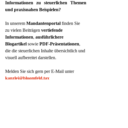
Informationen zu steuerlichen Themen 
und praxisnahen Beispielen?
In unserem 
Mandantenportal
 finden Sie 
zu vielen Beiträgen 
vertiefende 
Informationen
, 
ausführlichere 
Blogartikel
 sowie 
PDF-Präsentationen
, 
die die steuerlichen Inhalte übersichtlich und 
visuell aufbereitet darstellen.
Melden Sie sich gern per E-Mail unter
kanzlei@bloomfeld.tax
für den Zugang zu unserem 
Mandantenportal an.
Ihr Team von Bloomfeld
www.bloomfeld.tax
Privat Clients Services