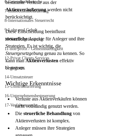
6-Gesundheitsbranche
bestimmte Verluste aus der 
Aktienveräußerung
 werden nicht 
7-Immobilienbesteuerung
berücksichtigt.
8-Internationales Steuerrecht
9-Lohn und Gehalt
Diese Entscheidung beeinflusst 
steuerliche
 Aspekte für Anleger und ihre 
10-Nachfolgeberatung
Strategien. Es ist wichtig, die 
11-non profit / Gemeinnuetzigkeit
Steuergesetzgebung
 genau zu kennen. So 
12-Privat Clients Services
kann man 
Aktienverlusten
 effektiv 
13-start ups
begegnen.
14-Umsatzsteuer
Wichtige Erkenntnisse
15-Umstrukturierung
16-Unternehmensbesteuerung
Verluste aus Aktienverkäufen können 
17-Verfahrensrecht
nicht vollständig genutzt werden.
Die 
steuerliche Behandlung
 von 
Aktienverlusten ist komplex.
Anleger müssen ihre Strategien 
anpassen.