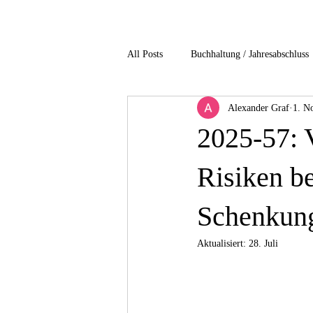
All Posts
Buchhaltung / Jahresabschluss
Alexander Graf
1. N
Gesundheitsbranche
Immobilienb
2025-57: V
non profit / Gemeinnuetzigkeit
P
Risiken b
Schenkung
Unternehmensbesteuerung
Verfah
Aktualisiert:
28. Juli
4-Einkommensteuer
5-Gesellscha