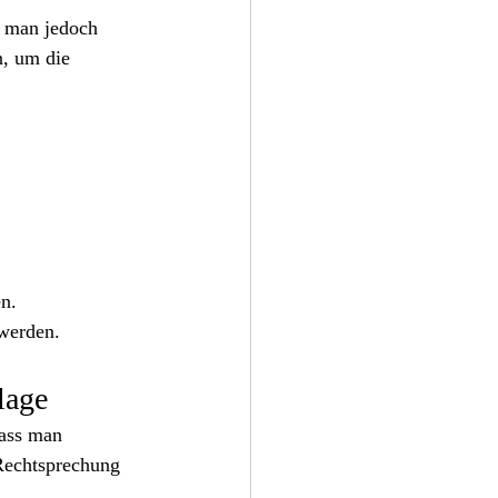
n man jedoch 
n, um die 
n.
 werden.
lage
dass man 
Rechtsprechung 