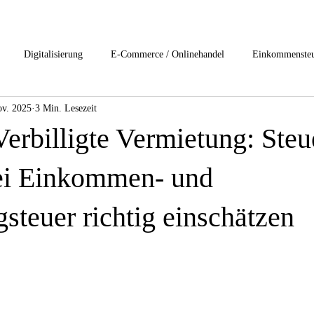
Digitalisierung
E-Commerce / Onlinehandel
Einkommenste
ov. 2025
3 Min. Lesezeit
esteuerung
Internationales Steuerrecht
Lohn und Gehalt
Nac
erbilligte Vermietung: Steu
rivat Clients Services
start-ups / Unternehmensgründung
Umsatzst
ei Einkommen- und
steuer richtig einschätzen
rensrecht
1-Buchhaltung /Jahresabschluss
2-Digitslisierung
ftsrecht
6-Gesundheitsbranche
7-Immobilienbesteuerung
8-I