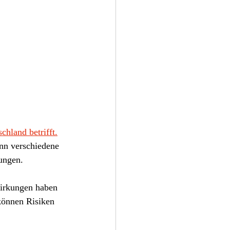
chland betrifft.
nn verschiedene 
ungen.
wirkungen haben 
können Risiken 