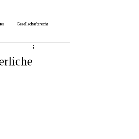
uer
Gesellschaftsrecht
hfolgeberatung
erliche
euer
Umstrukturierung
3-E-Commerce / Onlinehandel
nternationales Steuerrecht