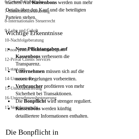
6-Gesundheitsbranche
machen. Auf 
Kassenbons
 werden nun mehr 
Details über den Kauf und die beteiligten 
7-Immobilienbesteuerung
Parteien stehen.
8-Internationales Steuerrecht
9-Lohn und Gehalt
Wichtige Erkenntnisse
10-Nachfolgeberatung
Neue Pflichtangaben auf
11-non profit / Gemeinnuetzigkeit
Kassenbons
 verbessern die 
12-Privat Clients Services
Transparenz.
13-start ups
Unternehmen
 müssen sich auf die 
neuen Regelungen vorbereiten.
14-Umsatzsteuer
Verbraucher
 profitieren von mehr 
15-Umstrukturierung
Sicherheit bei Transaktionen.
16-Unternehmensbesteuerung
Die 
Bonpflicht
 wird strenger reguliert.
17-Verfahrensrecht
Kassenbons
 werden künftig 
detailliertere Informationen enthalten.
Die Bonpflicht in 