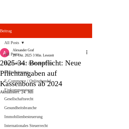
Beitrag
All Posts
Alexander Graf
All Posts
29. Okt. 2025
3 Min. Lesezeit
2025-34: Bonpflicht: Neue
Buchhaltung / Jahresabschluss
Pflichtangaben auf
Digitalisierung
E-Commerce / Onlinehandel
Kassenbons ab 2024
Einkommensteuer
Aktualisiert:
24. Juli
Gesellschaftsrecht
Gesundheitsbranche
Immobilienbesteuerung
Internationales Steuerrecht