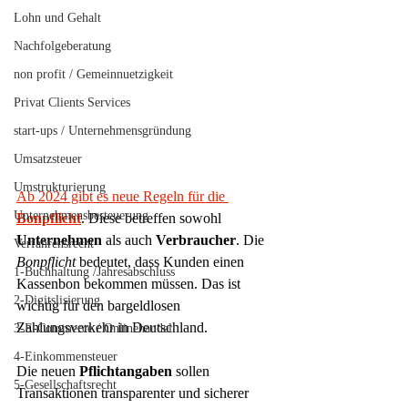
Lohn und Gehalt
Nachfolgeberatung
non profit / Gemeinnuetzigkeit
Privat Clients Services
start-ups / Unternehmensgründung
Umsatzsteuer
Umstrukturierung
Ab 2024 gibt es neue Regeln für die 
Unternehmensbesteuerung
Bonpflicht
. Diese betreffen sowohl 
Unternehmen
 als auch 
Verbraucher
. Die 
Verfahrensrecht
Bonpflicht
 bedeutet, dass Kunden einen 
1-Buchhaltung /Jahresabschluss
Kassenbon bekommen müssen. Das ist 
2-Digitslisierung
wichtig für den bargeldlosen 
Zahlungsverkehr in Deutschland.
3-E-Commerce / Onlinehandel
4-Einkommensteuer
Die neuen 
Pflichtangaben
 sollen 
5-Gesellschaftsrecht
Transaktionen transparenter und sicherer 