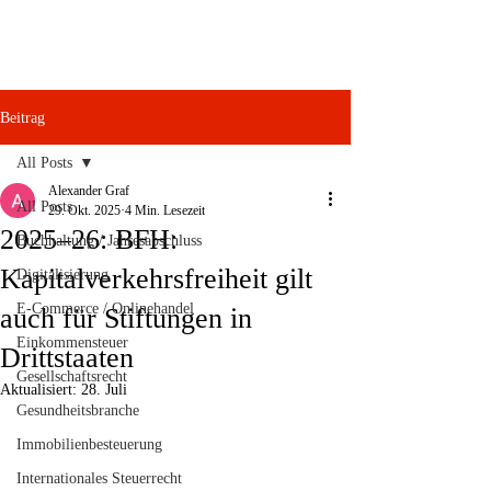
Beitrag
All Posts
Alexander Graf
All Posts
29. Okt. 2025
4 Min. Lesezeit
2025–26: BFH:
Buchhaltung / Jahresabschluss
Kapitalverkehrsfreiheit gilt
Digitalisierung
E-Commerce / Onlinehandel
auch für Stiftungen in
Einkommensteuer
Drittstaaten
Gesellschaftsrecht
Aktualisiert:
28. Juli
Gesundheitsbranche
Immobilienbesteuerung
Internationales Steuerrecht