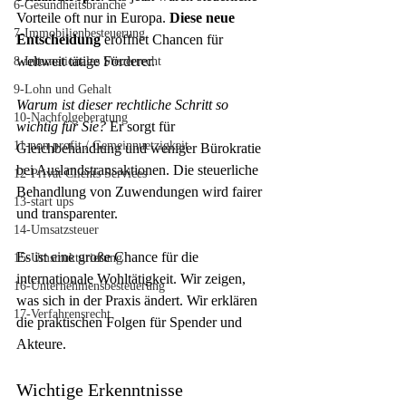
6-Gesundheitsbranche
Vorteile oft nur in Europa. 
Diese neue 
7-Immobilienbesteuerung
Entscheidung
 eröffnet Chancen für 
weltweit tätige Förderer.
8-Internationales Steuerrecht
9-Lohn und Gehalt
Warum ist dieser rechtliche Schritt so 
10-Nachfolgeberatung
wichtig für Sie?
 Er sorgt für 
11-non profit / Gemeinnuetzigkeit
Gleichbehandlung und weniger Bürokratie 
bei Auslandstransaktionen. Die steuerliche 
12-Privat Clients Services
Behandlung von Zuwendungen wird fairer 
13-start ups
und transparenter.
14-Umsatzsteuer
Es ist eine große Chance für die 
15-Umstrukturierung
internationale Wohltätigkeit. Wir zeigen, 
16-Unternehmensbesteuerung
was sich in der Praxis ändert. Wir erklären 
17-Verfahrensrecht
die praktischen Folgen für Spender und 
Akteure.
Wichtige Erkenntnisse