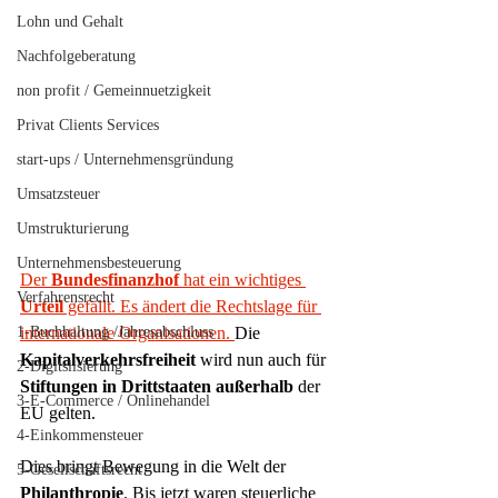
Lohn und Gehalt
Nachfolgeberatung
non profit / Gemeinnuetzigkeit
Privat Clients Services
start-ups / Unternehmensgründung
Umsatzsteuer
Umstrukturierung
Unternehmensbesteuerung
Der 
Bundesfinanzhof
 hat ein wichtiges 
Verfahrensrecht
Urteil
 gefällt. Es ändert die Rechtslage für 
1-Buchhaltung /Jahresabschluss
internationale Organisationen. 
Die 
Kapitalverkehrsfreiheit
 wird nun auch für 
2-Digitslisierung
Stiftungen
in Drittstaaten außerhalb
 der 
3-E-Commerce / Onlinehandel
EU gelten.
4-Einkommensteuer
Dies bringt Bewegung in die Welt der 
5-Gesellschaftsrecht
Philanthropie
. Bis jetzt waren steuerliche 