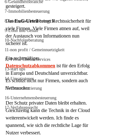
6-Gesundheitsbranche
gesteigert.
7-Immobilienbesteuerung
Das 
EuG-Urteil
 bringt Rechtssicherheit für 
8-Internationales Steuerrecht
viele Firmen. Viele Firmen atmen auf, weil 
9-Lohn und Gehalt
der Austausch von Informationen nun 
10-Nachfolgeberatung
sicherer ist.
11-non profit / Gemeinnuetzigkeit
Ein rechtmäßiges 
12-Privat Clients Services
Datenschutzabkommen
 ist für den Erfolg 
13-start ups
in Europa und Deutschland unverzichtbar. 
14-Umsatzsteuer
Es schützt nicht nur Firmen, sondern auch 
Verbraucher.
15-Umstrukturierung
16-Unternehmensbesteuerung
Der Schutz privater Daten bleibt erhalten. 
17-Verfahrensrecht
Gleichzeitig kann die Technik in der Cloud 
weiterentwickelt werden. Ich finde es 
spannend, wie sich die rechtliche Lage für 
Nutzer verbessert.