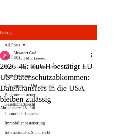
Beitrag
All Posts
Alexander Graf
All Posts
7. Juli
3 Min. Lesezeit
2026-46: EuGH bestätigt EU-
Buchhaltung / Jahresabschluss
US-Datenschutzabkommen:
Digitalisierung
E-Commerce / Onlinehandel
Datentransfers in die USA
Einkommensteuer
bleiben zulässig
Gesellschaftsrecht
Aktualisiert:
28. Juli
Gesundheitsbranche
Immobilienbesteuerung
Internationales Steuerrecht