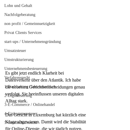
Lohn und Gehalt
Nachfolgeberatung
non profit / Gemeinnuetzigkeit
Privat Clients Services
start-ups / Unternehmensgründung
Umsatzsteuer
Umstrukturierung
Unternehmensbesteuerung
Es gibt jetzt endlich Klarheit bei 
Verfahrensrecht
Datenverkehr über den Atlantik. Ich habe 
1-Buchhaltung /Jahresabschluss
die neuesten Gerichtsentscheidungen genau 
verfolgt. Sie beeinflussen unseren digitalen 
2-Digitslisierung
Alltag stark.
3-E-Commerce / Onlinehandel
4-Einkommensteuer
Das Gericht in Luxemburg hat kürzlich eine 
Klage abgewiesen. Damit wird die Stabilität 
5-Gesellschaftsrecht
für Online-Dienste, die wir täglich nutzen, 