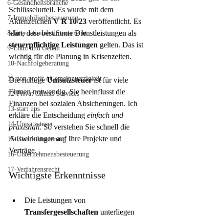
6-Gesundheitsbranche
Schlüsselurteil. Es wurde mit dem 
7-Immobilienbesteuerung
Aktenzeichen 
V
R
10
/
23
 veröffentlicht. Es 
klärt, dass bestimmte Dienstleistungen als 
8-Internationales Steuerrecht
steuerpflichtige Leistungen
 gelten. Das ist 
9-Lohn und Gehalt
wichtig für die Planung in Krisenzeiten.
10-Nachfolgeberatung
11-non profit / Gemeinnuetzigkeit
Die richtige 
Umsatzsteuer
 ist für viele 
Firmen notwendig. Sie beeinflusst die 
12-Privat Clients Services
Finanzen bei sozialen Absicherungen. Ich 
13-start ups
erkläre die Entscheidung 
einfach und 
14-Umsatzsteuer
praxisnah
. So verstehen Sie schnell die 
Auswirkungen auf Ihre Projekte und 
15-Umstrukturierung
Verträge.
16-Unternehmensbesteuerung
17-Verfahrensrecht
Wichtigste Erkenntnisse
Die Leistungen von 
Transfergesellschaften
 unterliegen 