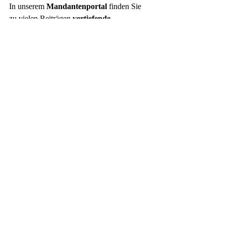
In unserem 
Mandantenportal
 finden Sie 
zu vielen Beiträgen 
vertiefende 
Informationen
, 
ausführlichere 
Blogartikel
 sowie 
PDF-Präsentationen
, 
die die steuerlichen Inhalte übersichtlich und 
visuell aufbereitet darstellen.
Melden Sie sich gern per E-Mail unter
kanzlei@bloomfeld.tax
für den Zugang zu unserem 
Mandantenportal an.
mandantenportal@bloomfeld.tax
Ihr Team von Bloomfeld
www.bloomfeld.tax
Umsatzsteuer