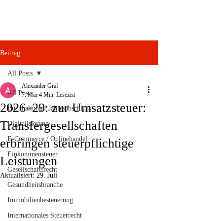
Beitrag
All Posts
Alexander Graf
All Posts
7. Mai
4 Min. Lesezeit
2026–29: zur Umsatzsteuer:
Buchhaltung / Jahresabschluss
Transfergesellschaften
Digitalisierung
E-Commerce / Onlinehandel
erbringen steuerpflichtige
Einkommensteuer
Leistungen
Gesellschaftsrecht
Aktualisiert:
29. Juli
Gesundheitsbranche
Immobilienbesteuerung
Internationales Steuerrecht