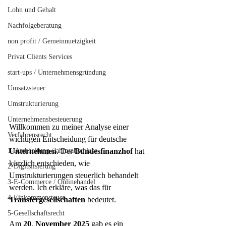
Lohn und Gehalt
Nachfolgeberatung
non profit / Gemeinnuetzigkeit
Privat Clients Services
start-ups / Unternehmensgründung
Umsatzsteuer
Umstrukturierung
Unternehmensbesteuerung
Willkommen zu meiner Analyse einer 
Verfahrensrecht
wichtigen Entscheidung für deutsche 
1-Buchhaltung /Jahresabschluss
Unternehmen
. Der 
Bundesfinanzhof
 hat 
kürzlich entschieden, wie 
2-Digitslisierung
Umstrukturierungen steuerlich behandelt 
3-E-Commerce / Onlinehandel
werden. Ich erkläre, was das für 
4-Einkommensteuer
Transfergesellschaften
 bedeutet.
5-Gesellschaftsrecht
Am 
20
. 
November
2025
 gab es ein 