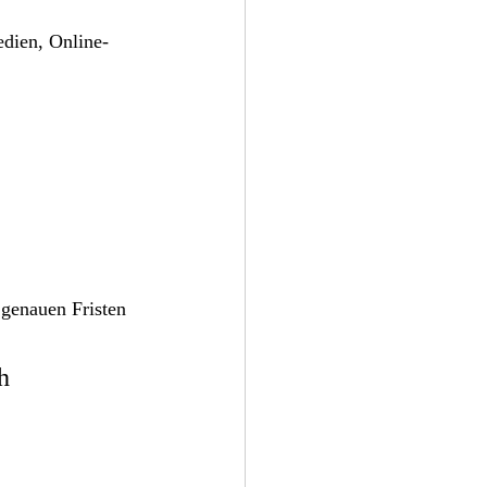
edien, Online-
genauen Fristen 
h 