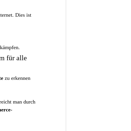
ernet. Dies ist 
ekämpfen.
m für alle 
te
 zu erkennen 
reicht man durch 
erce-