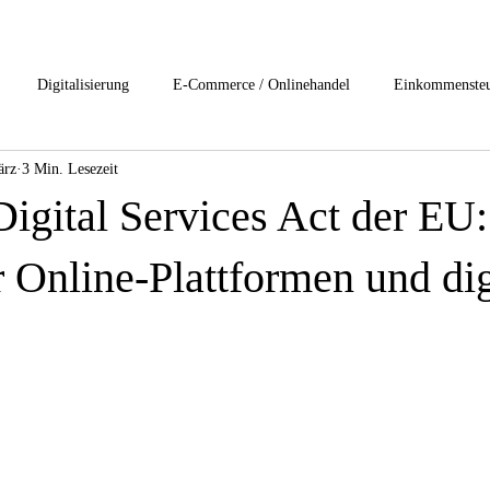
Digitalisierung
E-Commerce / Onlinehandel
Einkommenste
ärz
3 Min. Lesezeit
esteuerung
Internationales Steuerrecht
Lohn und Gehalt
Nac
Digital Services Act der EU
rivat Clients Services
start-ups / Unternehmensgründung
Umsatzst
 Online-Plattformen und dig
rensrecht
1-Buchhaltung /Jahresabschluss
2-Digitslisierung
ftsrecht
6-Gesundheitsbranche
7-Immobilienbesteuerung
8-I