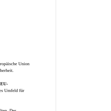
uropäische Union 
herheit.
 
EU-
es Umfeld für 
lten. Der 