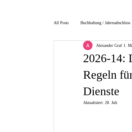
All Posts
Buchhaltung / Jahresabschluss
Alexander Graf
1. M
Gesundheitsbranche
Immobilienb
2026-14: 
non profit / Gemeinnuetzigkeit
P
Regeln für
Dienste
Unternehmensbesteuerung
Verfah
Aktualisiert:
28. Juli
4-Einkommensteuer
5-Gesellscha