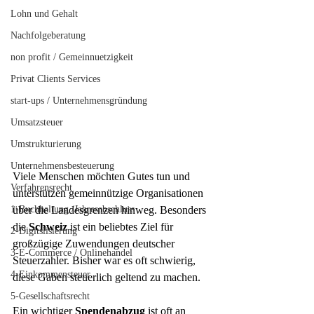
Lohn und Gehalt
Nachfolgeberatung
non profit / Gemeinnuetzigkeit
Privat Clients Services
start-ups / Unternehmensgründung
Umsatzsteuer
Umstrukturierung
Unternehmensbesteuerung
Viele Menschen möchten Gutes tun und 
Verfahrensrecht
unterstützen gemeinnützige Organisationen 
1-Buchhaltung /Jahresabschluss
über die Landesgrenzen hinweg. Besonders 
die 
Schweiz
 ist ein beliebtes Ziel für 
2-Digitslisierung
großzügige Zuwendungen deutscher 
3-E-Commerce / Onlinehandel
Steuerzahler. Bisher war es oft schwierig, 
4-Einkommensteuer
diese Gaben steuerlich geltend zu machen.
5-Gesellschaftsrecht
Ein wichtiger 
Spendenabzug
 ist oft an 