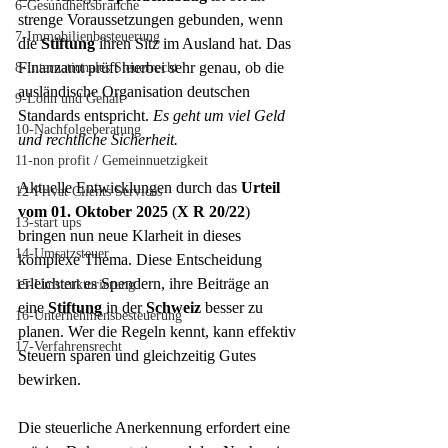
6-Gesundheitsbranche
strenge Voraussetzungen gebunden, wenn 
7-Immobilienbesteuerung
die 
Stiftung
 ihren Sitz im Ausland hat. Das 
Finanzamt prüft hierbei sehr genau, ob die 
8-Internationales Steuerrecht
ausländische Organisation deutschen 
9-Lohn und Gehalt
Standards entspricht. 
Es geht um viel Geld 
10-Nachfolgeberatung
und rechtliche Sicherheit.
11-non profit / Gemeinnuetzigkeit
Aktuelle Entwicklungen durch das 
Urteil 
12-Privat Clients Services
vom 01. Oktober 2025
 (
X R 20/22
) 
13-start ups
bringen nun neue Klarheit in dieses 
14-Umsatzsteuer
komplexe Thema. Diese Entscheidung 
erleichtert es Spendern, ihre Beiträge an 
15-Umstrukturierung
eine 
Stiftung
 in der 
Schweiz
 besser zu 
16-Unternehmensbesteuerung
planen. Wer die Regeln kennt, kann effektiv 
17-Verfahrensrecht
Steuern sparen und gleichzeitig Gutes 
bewirken.
Die steuerliche Anerkennung erfordert eine 