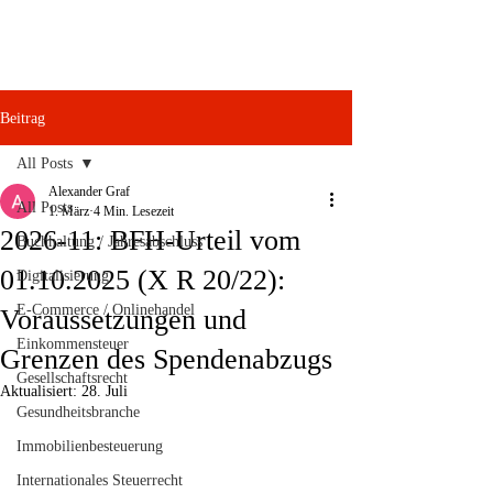
Beitrag
All Posts
Alexander Graf
All Posts
1. März
4 Min. Lesezeit
2026-11: BFH-Urteil vom
Buchhaltung / Jahresabschluss
01.10.2025 (X R 20/22):
Digitalisierung
E-Commerce / Onlinehandel
Voraussetzungen und
Einkommensteuer
Grenzen des Spendenabzugs
Gesellschaftsrecht
Aktualisiert:
28. Juli
Gesundheitsbranche
Immobilienbesteuerung
Internationales Steuerrecht