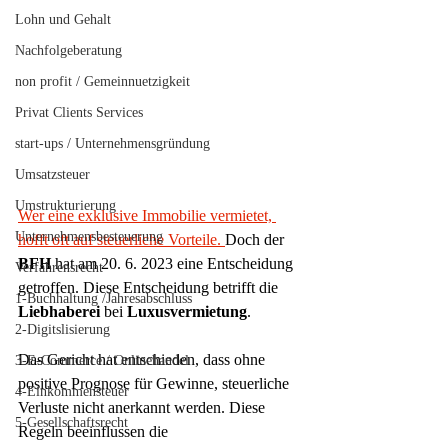
Lohn und Gehalt
Nachfolgeberatung
non profit / Gemeinnuetzigkeit
Privat Clients Services
start-ups / Unternehmensgründung
Umsatzsteuer
Umstrukturierung
Wer eine exklusive Immobilie vermietet, 
Unternehmensbesteuerung
hofft oft auf steuerliche Vorteile. 
Doch der 
BFH
 hat am 20. 6. 2023 eine Entscheidung 
Verfahrensrecht
getroffen. Diese Entscheidung betrifft die 
1-Buchhaltung /Jahresabschluss
Liebhaberei
 bei 
Luxusvermietung
.
2-Digitslisierung
Das Gericht hat entschieden, dass ohne 
3-E-Commerce / Onlinehandel
positive Prognose für Gewinne, steuerliche 
4-Einkommensteuer
Verluste nicht anerkannt werden. Diese 
5-Gesellschaftsrecht
Regeln beeinflussen die 