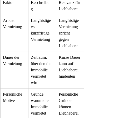
Faktor
Beschreibun
Relevanz für 
g
Liebhaberei
Art der 
Langfristige 
Langfristige 
Vermietung
vs. 
Vermietung 
kurzfristige 
spricht 
Vermietung
gegen 
Liebhaberei
Dauer der 
Zeitraum, 
Kurze Dauer 
Vermietung
über den die 
kann auf 
Immobilie 
Liebhaberei 
vermietet 
hindeuten
wird
Persönliche 
Gründe, 
Persönliche 
Motive
warum die 
Gründe 
Immobilie 
können 
vermietet 
Liebhaberei 