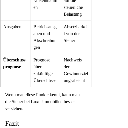
Mieteinnahm
auf die 
en
steuerliche 
Belastung
Ausgaben
Betriebsausg
Absetzbarkei
aben und 
t von der 
Abschreibun
Steuer
gen
Überschuss
Prognose 
Nachweis 
prognose
über 
der 
zukünftige 
Gewinnerziel
Überschüsse
ungsabsicht
Wenn man diese Punkte kennt, kann man 
die Steuer bei Luxusimmobilien besser 
verstehen.
Fazit