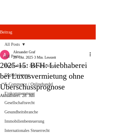
Beitrag
All Posts
Alexander Graf
All Posts
29. Okt. 2025
3 Min. Lesezeit
2025-15: BFH: Liebhaberei
Buchhaltung / Jahresabschluss
bei Luxusvermietung ohne
Digitalisierung
E-Commerce / Onlinehandel
Überschussprognose
Einkommensteuer
Aktualisiert:
28. Juli
Gesellschaftsrecht
Gesundheitsbranche
Immobilienbesteuerung
Internationales Steuerrecht