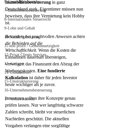
6-Gesundheitsbranche
Immobilienbesteuerung
 in ganz 
Deutschland stark. Eigentümer müssen nun 
7-Immobilienbesteuerung
beweisen, dass ihre Vermietung kein Hobby 
8-Internationales Steuerrecht
ist.
9-Lohn und Gehalt
Besonders bei prachtvollen Anwesen achten 
10-Nachfolgeberatung
die Behörden auf die 
11-non profit / Gemeinnuetzigkeit
Wirtschaftlichkeit.
 Wenn die Kosten die 
12-Privat Clients Services
Einnahmen dauerhaft übersteigen, 
13-start ups
verweigert das Finanzamt den Abzug der 
Werbungskosten. 
Eine fundierte 
14-Umsatzsteuer
Kalkulation
 ist daher für jeden Investor 
15-Umstrukturierung
heute wichtiger als je zuvor.
16-Unternehmensbesteuerung
Investoren sollten ihre Konzepte genau 
17-Verfahrensrecht
prüfen lassen. Nur wer langfristig schwarze 
Zahlen schreibt, bleibt vor steuerlichen 
Nachteilen geschützt. Die aktuellen 
Vorgaben verlangen eine sorgfältige 