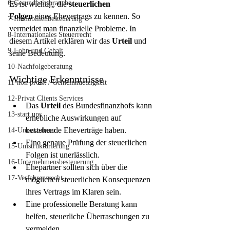
6-Gesundheitsbranche
Es ist wichtig, die 
steuerlichen 
Folgen
 eines Ehevertrags zu kennen. So 
7-Immobilienbesteuerung
vermeidet man finanzielle Probleme. In 
8-Internationales Steuerrecht
diesem Artikel erklären wir das 
Urteil
 und 
9-Lohn und Gehalt
seine Bedeutung.
10-Nachfolgeberatung
Wichtige Erkenntnisse
11-non profit / Gemeinnuetzigkeit
12-Privat Clients Services
Das 
Urteil
 des Bundesfinanzhofs kann 
13-start ups
erhebliche Auswirkungen auf 
bestehende Eheverträge haben.
14-Umsatzsteuer
Eine genaue Prüfung der steuerlichen 
15-Umstrukturierung
Folgen ist unerlässlich.
16-Unternehmensbesteuerung
Ehepartner sollten sich über die 
17-Verfahrensrecht
möglichen steuerlichen Konsequenzen 
ihres Vertrags im Klaren sein.
Eine professionelle Beratung kann 
helfen, steuerliche Überraschungen zu 
vermeiden.