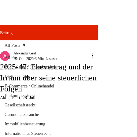
Beitrag
All Posts
Alexander Graf
All Posts
29. Okt. 2025
3 Min. Lesezeit
2025-47: Ehevertrag und der
Buchhaltung / Jahresabschluss
Irrtum über seine steuerlichen
Digitalisierung
E-Commerce / Onlinehandel
Folgen
Einkommensteuer
Aktualisiert:
28. Juli
Gesellschaftsrecht
Gesundheitsbranche
Immobilienbesteuerung
Internationales Steuerrecht