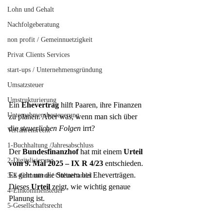
Lohn und Gehalt
Nachfolgeberatung
non profit / Gemeinnuetzigkeit
Privat Clients Services
start-ups / Unternehmensgründung
Umsatzsteuer
Umstrukturierung
Ein 
Ehevertrag
 hilft Paaren, ihre Finanzen 
Unternehmensbesteuerung
zu planen. Aber was, wenn man sich über 
die 
steuerlichen Folgen
 irrt?
Verfahrensrecht
1-Buchhaltung /Jahresabschluss
Der 
Bundesfinanzhof
 hat mit einem 
Urteil 
2-Digitslisierung
vom 9. Mai 2025 – IX R 4/23
 entschieden. 
Es geht um die Steuern bei Eheverträgen. 
3-E-Commerce / Onlinehandel
Dieses 
Urteil
 zeigt, wie wichtig genaue 
4-Einkommensteuer
Planung ist.
5-Gesellschaftsrecht