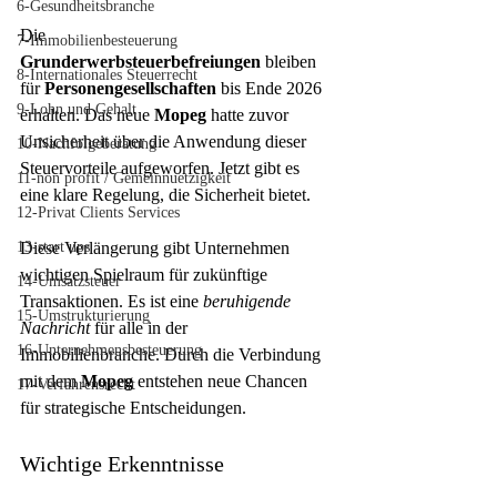
6-Gesundheitsbranche
Die 
7-Immobilienbesteuerung
Grunderwerbsteuerbefreiungen
 bleiben 
8-Internationales Steuerrecht
für 
Personengesellschaften
 bis Ende 2026 
9-Lohn und Gehalt
erhalten. Das neue 
Mopeg
 hatte zuvor 
Unsicherheit über die Anwendung dieser 
10-Nachfolgeberatung
Steuervorteile aufgeworfen. Jetzt gibt es 
11-non profit / Gemeinnuetzigkeit
eine klare Regelung, die Sicherheit bietet.
12-Privat Clients Services
13-start ups
Diese Verlängerung gibt Unternehmen 
wichtigen Spielraum für zukünftige 
14-Umsatzsteuer
Transaktionen. Es ist eine 
beruhigende 
15-Umstrukturierung
Nachricht
 für alle in der 
16-Unternehmensbesteuerung
Immobilienbranche. Durch die Verbindung 
mit dem 
Mopeg
 entstehen neue Chancen 
17-Verfahrensrecht
für strategische Entscheidungen.
Wichtige Erkenntnisse