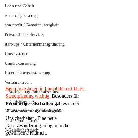
Lohn und Gehalt
Nachfolgeberatung
non profit / Gemeinnuetzigkeit
Privat Clients Services
start-ups / Unternehmensgründung
Umsatzsteuer
Umstrukturierung
Unternehmensbesteuerung
Verfahrensrecht
Beim Investieren in Immobilien ist kluge 
1-Buchhaltung /Jahresabschluss
Steuerplanung wichtig.
 Besonders für 
2-Digitslisierung
Personengesellschaften
 gab es in der 
jüngsten Vergangenheit große 
3-E-Commerce / Onlinehandel
Unsicherheiten. Eine neue 
4-Einkommensteuer
Gesetzesänderung bringt nun die 
5-Gesellschaftsrecht
gewünschte Klarheit.