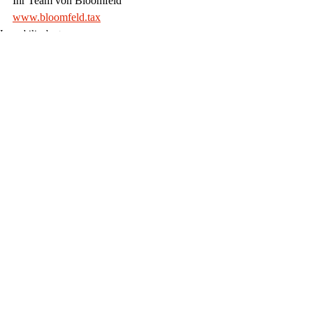
Ihr Team von Bloomfeld
www.bloomfeld.tax
Immobilienbesteuerung
Aktuelle Beiträge
Alle ansehen