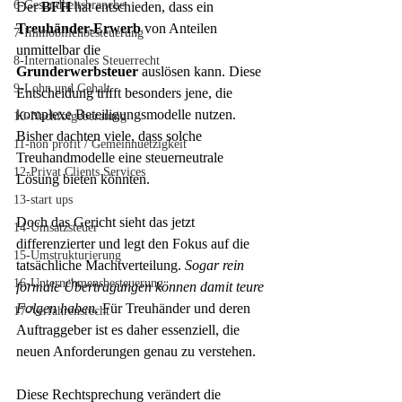
6-Gesundheitsbranche
Der 
BFH
 hat entschieden, dass ein 
Treuhänder-Erwerb
 von Anteilen 
7-Immobilienbesteuerung
unmittelbar die 
8-Internationales Steuerrecht
Grunderwerbsteuer
 auslösen kann. Diese 
9-Lohn und Gehalt
Entscheidung trifft besonders jene, die 
komplexe Beteiligungsmodelle nutzen. 
10-Nachfolgeberatung
Bisher dachten viele, dass solche 
11-non profit / Gemeinnuetzigkeit
Treuhandmodelle eine steuerneutrale 
12-Privat Clients Services
Lösung bieten könnten.
13-start ups
Doch das Gericht sieht das jetzt 
14-Umsatzsteuer
differenzierter und legt den Fokus auf die 
15-Umstrukturierung
tatsächliche Machtverteilung. 
Sogar rein 
16-Unternehmensbesteuerung
formale Übertragungen können damit teure 
Folgen haben.
 Für Treuhänder und deren 
17-Verfahrensrecht
Auftraggeber ist es daher essenziell, die 
neuen Anforderungen genau zu verstehen.
Diese Rechtsprechung verändert die 