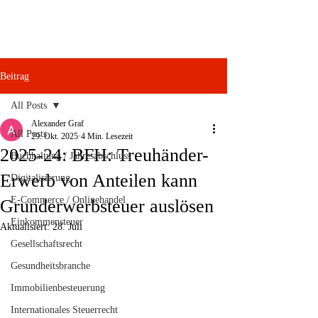
Beitrag
All Posts
Alexander Graf
All Posts
29. Okt. 2025
4 Min. Lesezeit
2025-24: BFH: Treuhänder-
Buchhaltung / Jahresabschluss
Erwerb von Anteilen kann
Digitalisierung
E-Commerce / Onlinehandel
Grunderwerbsteuer auslösen
Einkommensteuer
Aktualisiert:
28. Juli
Gesellschaftsrecht
Gesundheitsbranche
Immobilienbesteuerung
Internationales Steuerrecht