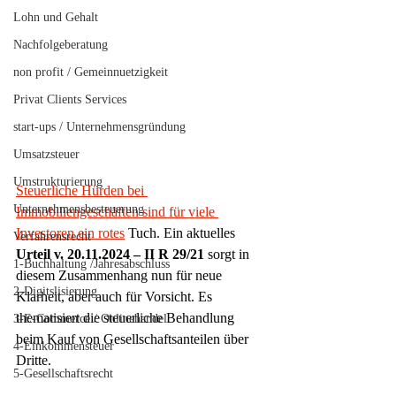
Lohn und Gehalt
Nachfolgeberatung
non profit / Gemeinnuetzigkeit
Privat Clients Services
start-ups / Unternehmensgründung
Umsatzsteuer
Umstrukturierung
Steuerliche Hürden bei 
Unternehmensbesteuerung
Immobiliengeschäften sind für viele 
Investoren ein rotes
 Tuch. Ein aktuelles 
Verfahrensrecht
Urteil v. 20.11.2024 – II R 29/21
 sorgt in 
1-Buchhaltung /Jahresabschluss
diesem Zusammenhang nun für neue 
2-Digitslisierung
Klarheit, aber auch für Vorsicht. Es 
thematisiert die steuerliche Behandlung 
3-E-Commerce / Onlinehandel
beim Kauf von Gesellschaftsanteilen über 
4-Einkommensteuer
Dritte.
5-Gesellschaftsrecht