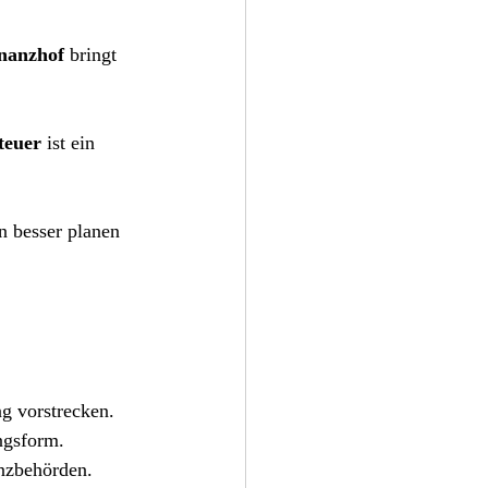
nanzhof
 bringt 
teuer
 ist ein 
n besser planen 
g vorstrecken.
ngsform.
nzbehörden.