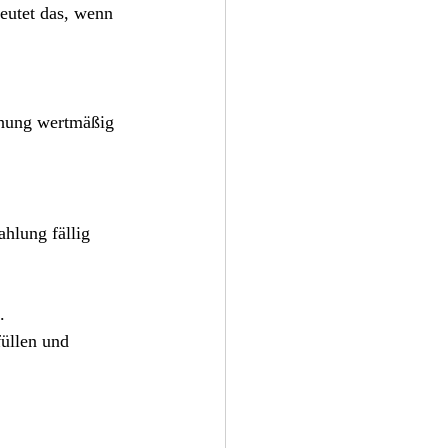
eutet das, wenn 
chung wertmäßig 
hlung fällig 
. 
füllen und 