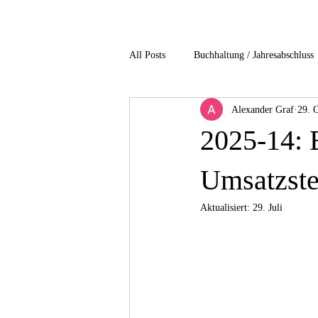
All Posts
Buchhaltung / Jahresabschluss
Alexander Graf
29. 
Gesundheitsbranche
Immobilienb
2025-14: B
non profit / Gemeinnuetzigkeit
P
Umsatzste
Aktualisiert:
29. Juli
Unternehmensbesteuerung
Verfah
4-Einkommensteuer
5-Gesellscha