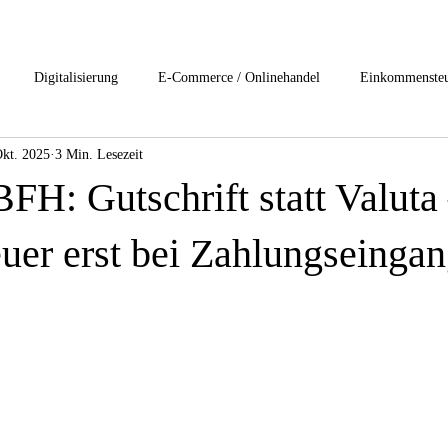
Digitalisierung
E-Commerce / Onlinehandel
Einkommenste
Okt. 2025
3 Min. Lesezeit
esteuerung
Internationales Steuerrecht
Lohn und Gehalt
Nac
FH: Gutschrift statt Valuta
rivat Clients Services
start-ups / Unternehmensgründung
Umsatzst
uer erst bei Zahlungseinga
rensrecht
1-Buchhaltung /Jahresabschluss
2-Digitslisierung
ftsrecht
6-Gesundheitsbranche
7-Immobilienbesteuerung
8-I