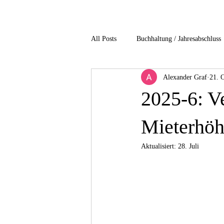
All Posts
Buchhaltung / Jahresabschluss
Alexander Graf
21. 
Gesundheitsbranche
Immobilienb
2025-6: Ve
non profit / Gemeinnuetzigkeit
P
Mieterhöh
Aktualisiert:
28. Juli
Unternehmensbesteuerung
Verfah
4-Einkommensteuer
5-Gesellscha