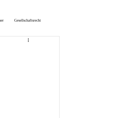
uer
Gesellschaftsrecht
hfolgeberatung
euer
Umstrukturierung
3-E-Commerce / Onlinehandel
nternationales Steuerrecht