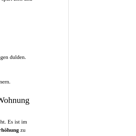
gen dulden.
nern.
 Wohnung 
t. Es ist im 
rhöhung
 zu 