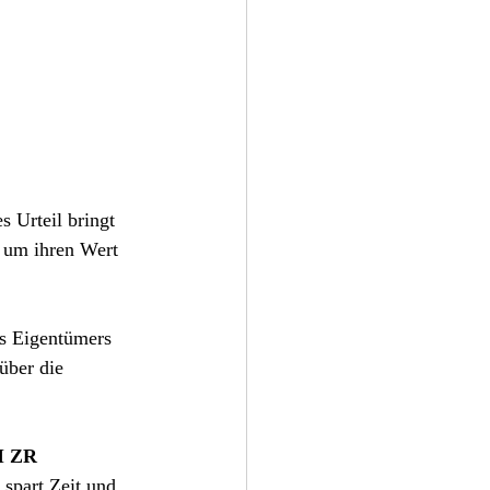
s Urteil bringt 
, um ihren Wert 
es Eigentümers 
über die 
I ZR 
 spart Zeit und 