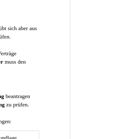
ibt sich aber aus 
üfen.
erträge 
er
 muss den 
ng
 beantragen 
ng
 zu prüfen.
ngen:
undlage