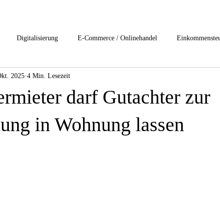
Digitalisierung
E-Commerce / Onlinehandel
Einkommenste
Okt. 2025
4 Min. Lesezeit
esteuerung
Internationales Steuerrecht
Lohn und Gehalt
Nac
rmieter darf Gutachter zur
rivat Clients Services
start-ups / Unternehmensgründung
Umsatzst
ung in Wohnung lassen
rensrecht
1-Buchhaltung /Jahresabschluss
2-Digitslisierung
ftsrecht
6-Gesundheitsbranche
7-Immobilienbesteuerung
8-I