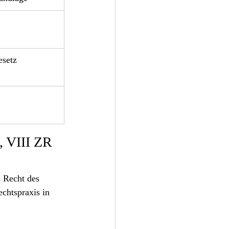
esetz
VIII ZR 
s Recht des 
chtspraxis in 