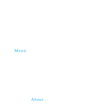
Menü
Home
About
Kompetenzen
Blog
Service
Karriere
About