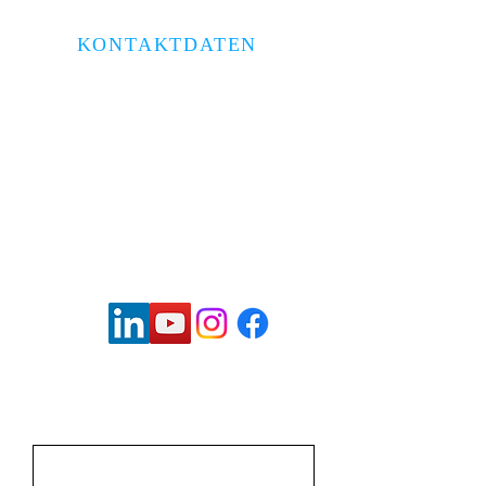
KONTAKTDATEN
Brückenkopfstraße 1/2
69120 Heidelberg
06221 6791440
kanzlei@bloomfeld.tax
Vorname