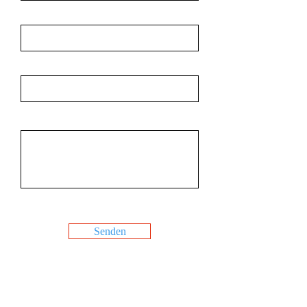
Nachname
E-Mail
Nachricht
Senden