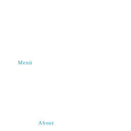
Menü
Home
About
Kompetenzen
Blog
Service
Karriere
About