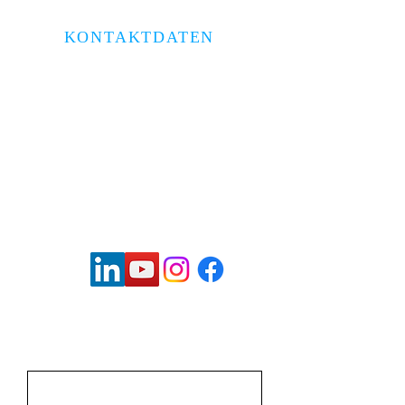
KONTAKTDATEN
Brückenkopfstraße 1/2
69120 Heidelberg
06221 6791440
kanzlei@bloomfeld.tax
Vorname