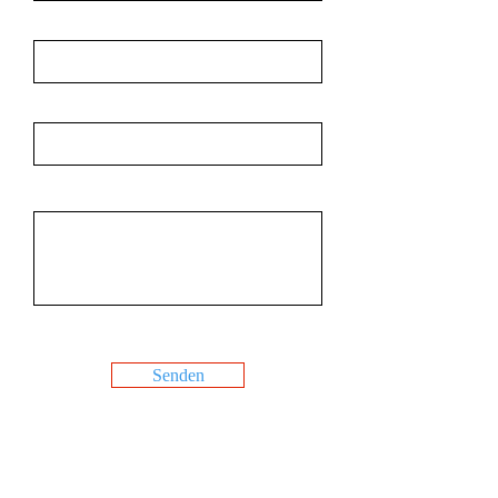
Nachname
E-Mail
Nachricht
Senden