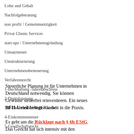
Lohn und Gehalt
Nachfolgeberatung
non profit / Gemeinnuetzigkeit
Privat Clients Services
start-ups / Unternehmensgründung
Umsatzsteuer
Umstrukturierung
Unternehmensbesteuerung
Verfahrensrecht
Steuerliche Planung ist für Unternehmen in 
1-Buchhaltung /Jahresabschluss
Deutschland notwendig. Sie können 
2-Digitslisierung
Gewinne steuerfrei reinvestieren. Ein neues 
BFH-Urteil bringt
 Klarheit in die Praxis.
3-E-Commerce / Onlinehandel
4-Einkommensteuer
Es geht um die
Rücklage
nach § 6b EStG
. 
5-Gesellschaftsrecht
Das Gericht hat sich intensiv mit den 