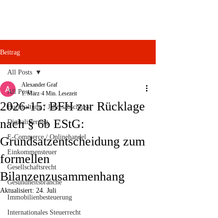
Beitrag
All Posts
Alexander Graf
All Posts
1. März
4 Min. Lesezeit
2026-15: BFH zur Rücklage
Buchhaltung / Jahresabschluss
nach § 6b EStG:
Digitalisierung
E-Commerce / Onlinehandel
Grundsatzentscheidung zum
Einkommensteuer
formellen
Gesellschaftsrecht
Bilanzenzusammenhang
Gesundheitsbranche
Aktualisiert:
24. Juli
Immobilienbesteuerung
Internationales Steuerrecht