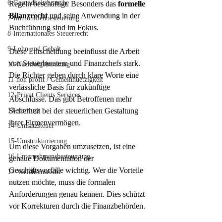
6-Gesundheitsbranche
Regeln beschäftigt. Besonders das 
formelle 
Bilanzrecht
 und seine Anwendung in der 
7-Immobilienbesteuerung
Buchführung sind im Fokus.
8-Internationales Steuerrecht
9-Lohn und Gehalt
Diese Entscheidung beeinflusst die Arbeit 
von Steuerberatern und Finanzchefs stark. 
10-Nachfolgeberatung
Die Richter geben durch klare Worte eine 
11-non profit / Gemeinnuetzigkeit
verlässliche Basis für zukünftige 
12-Privat Clients Services
Abschlüsse. Das gibt Betroffenen mehr 
13-start ups
Sicherheit bei der steuerlichen Gestaltung 
ihrer Firmenvermögen.
14-Umsatzsteuer
15-Umstrukturierung
Um diese Vorgaben umzusetzen, ist eine 
16-Unternehmensbesteuerung
genaue Dokumentation der 
Geschäftsvorfälle wichtig. Wer die Vorteile 
17-Verfahrensrecht
nutzen möchte, muss die formalen 
Anforderungen genau kennen. Dies schützt 
vor Korrekturen durch die Finanzbehörden.