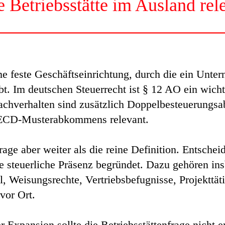
 Betriebsstätte im Ausland rel
ine feste Geschäftseinrichtung, durch die ein Unte
bt. Im deutschen Steuerrecht ist § 12 AO ein wich
Sachverhalten sind zusätzlich Doppelbesteuerung
OECD-Musterabkommens relevant.
Frage aber weiter als die reine Definition. Entschei
ne steuerliche Präsenz begründet. Dazu gehören in
, Weisungsrechte, Vertriebsbefugnisse, Projekttäti
vor Ort.
er Expansion sollte die Betriebsstättenfrage nicht