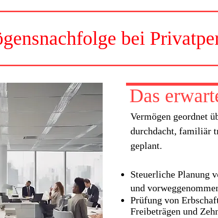
gensnachfolge bei Privatpe
Das erwarte
Vermögen geordnet übe
durchdacht, familiär t
geplant.
Steuerliche Planung 
und vorweggenommen
Prüfung von Erbschaft
Freibeträgen und Zehn