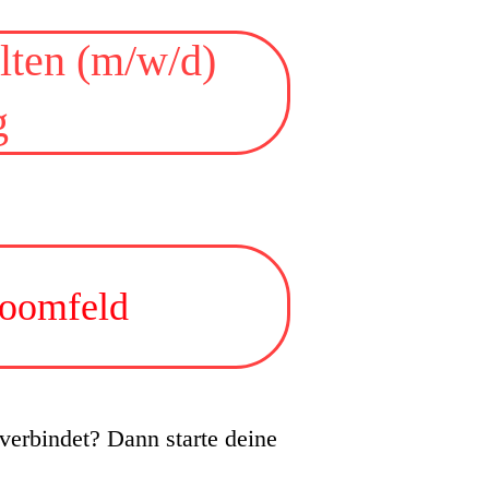
lten (m/w/d)
g
loomfeld
verbindet? Dann starte deine