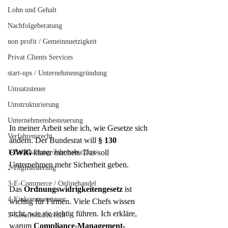
Lohn und Gehalt
Nachfolgeberatung
non profit / Gemeinnuetzigkeit
Privat Clients Services
start-ups / Unternehmensgründung
Umsatzsteuer
Umstrukturierung
Unternehmensbesteuerung
In meiner Arbeit sehe ich, wie Gesetze sich 
Verfahrensrecht
ändern. Der Bundesrat will 
§ 130 
1-Buchhaltung /Jahresabschluss
OWiG
 klarer machen. Das soll 
Unternehmen mehr Sicherheit geben.
2-Digitslisierung
3-E-Commerce / Onlinehandel
Das 
Ordnungswidrigkeitengesetz
 ist 
4-Einkommensteuer
wichtig für Firmen. Viele Chefs wissen 
nicht, wie sie richtig führen. Ich erkläre, 
5-Gesellschaftsrecht
warum 
Compliance-Management-