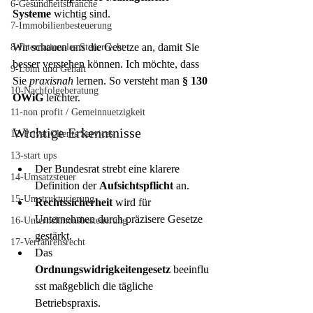
6-Gesundheitsbranche
Systeme
 wichtig sind.
7-Immobilienbesteuerung
Wir schauen uns die Gesetze an, damit Sie 
8-Internationales Steuerrecht
besser verstehen können. Ich möchte, dass 
9-Lohn und Gehalt
Sie 
praxisnah
 lernen. So versteht man 
§ 130 
10-Nachfolgeberatung
OWiG
 leichter.
11-non profit / Gemeinnuetzigkeit
Wichtige Erkenntnisse
12-Privat Clients Services
13-start ups
Der Bundesrat strebt eine klarere 
14-Umsatzsteuer
Definition der 
Aufsichtspflicht
 an.
15-Umstrukturierung
Rechtssicherheit
 wird für 
Unternehmen durch präzisere Gesetze 
16-Unternehmensbesteuerung
gestärkt.
17-Verfahrensrecht
Das 
Ordnungswidrigkeitengesetz
 beeinflu
sst maßgeblich die tägliche 
Betriebspraxis.