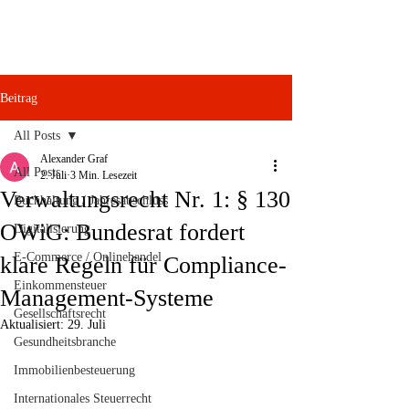
Beitrag
All Posts
Alexander Graf
All Posts
2. Juli
3 Min. Lesezeit
Verwaltungsrecht Nr. 1: § 130
Buchhaltung / Jahresabschluss
OWiG: Bundesrat fordert
Digitalisierung
E-Commerce / Onlinehandel
klare Regeln für Compliance-
Einkommensteuer
Management-Systeme
Gesellschaftsrecht
Aktualisiert:
29. Juli
Gesundheitsbranche
Immobilienbesteuerung
Internationales Steuerrecht