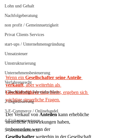
Lohn und Gehalt
Nachfolgeberatung
non profit / Gemeinnuetzigkeit
Privat Clients Services
start-ups / Unternehmensgründung
Umsatzsteuer
Umstrukturierung
Unternehmensbesteuerung
Wenn ein 
Gesellschafter
seine Anteile 
Verfahrensrecht
verkauft
, aber weiterhin als 
1-Buchhaltung /Jahresabschluss
Geschäftsführer
 tätig bleibt, ergeben sich 
wichtige steuerliche Fragen.
2-Digitslisierung
3-E-Commerce / Onlinehandel
Der Verkauf von 
Anteilen
 kann erhebliche 
4-Einkommensteuer
steuerliche Auswirkungen haben, 
insbesondere wenn der 
5-Gesellschaftsrecht
Gesellschafter
 weiterhin in der Gesellschaft 