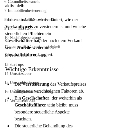
6-Gesundheitsbranche
aktiv bleibt.
7-Immobilienbesteuerung
In diesem Artikel wird erläutert, wie der 
8-Internationales Steuerrecht
Verkaufspreis
 zu versteuern ist und welche 
9-Lohn und Gehalt
steuerlichen Pflichten ein 
10-Nachfolgeberatung
Gesellschafter
 hat, der nach dem Verkauf 
11-non profit / Gemeinnuetzigkeit
seiner 
Anteile
 weiterhin als 
Geschäftsführer
 fungiert.
12-Privat Clients Services
13-start ups
Wichtige Erkenntnisse
14-Umsatzsteuer
15-Umstrukturierung
Die 
Versteuerung
 des Verkaufspreises 
hängt von verschiedenen Faktoren ab.
16-Unternehmensbesteuerung
Ein 
Gesellschafter
, der weiterhin als 
17-Verfahrensrecht
Geschäftsführer
 tätig bleibt, muss 
besondere steuerliche Aspekte 
beachten.
Die steuerliche Behandlung des 