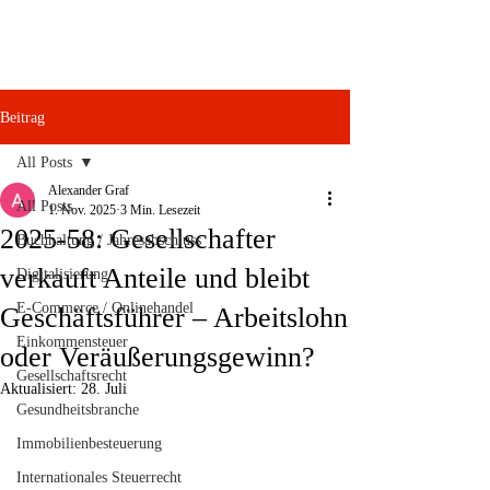
Beitrag
All Posts
Alexander Graf
All Posts
1. Nov. 2025
3 Min. Lesezeit
2025-58: Gesellschafter
Buchhaltung / Jahresabschluss
verkauft Anteile und bleibt
Digitalisierung
E-Commerce / Onlinehandel
Geschäftsführer – Arbeitslohn
Einkommensteuer
oder Veräußerungsgewinn?
Gesellschaftsrecht
Aktualisiert:
28. Juli
Gesundheitsbranche
Immobilienbesteuerung
Internationales Steuerrecht