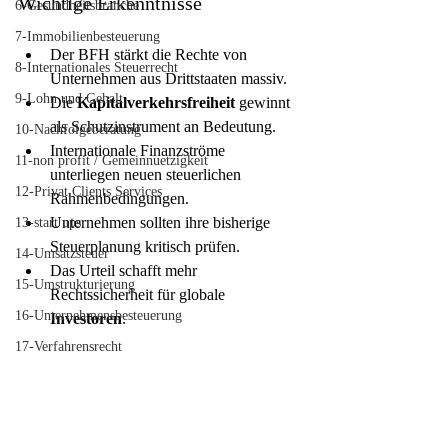
Wichtige Erkenntnisse
6-Gesundheitsbranche
7-Immobilienbesteuerung
Der BFH stärkt die Rechte von 
8-Internationales Steuerrecht
Unternehmen aus Drittstaaten massiv.
9-Lohn und Gehalt
Die 
Kapitalverkehrsfreiheit
 gewinnt 
als Schutzinstrument an Bedeutung.
10-Nachfolgeberatung
Internationale Finanzströme 
11-non profit / Gemeinnuetzigkeit
unterliegen neuen steuerlichen 
12-Privat Clients Services
Rahmenbedingungen.
Unternehmen sollten ihre bisherige 
13-start ups
Steuerplanung kritisch prüfen.
14-Umsatzsteuer
Das Urteil schafft mehr 
15-Umstrukturierung
Rechtssicherheit für globale 
16-Unternehmensbesteuerung
Investoren
.
17-Verfahrensrecht