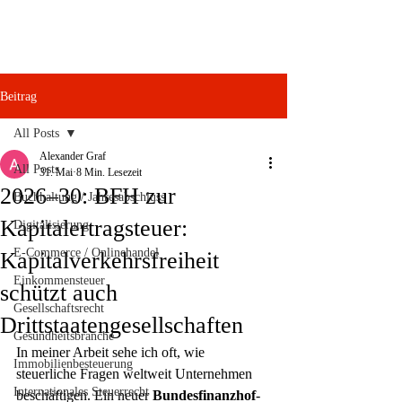
Beitrag
All Posts
Alexander Graf
All Posts
31. Mai
8 Min. Lesezeit
2026–30: BFH zur
Buchhaltung / Jahresabschluss
Kapitalertragsteuer:
Digitalisierung
E-Commerce / Onlinehandel
Kapitalverkehrsfreiheit
Einkommensteuer
schützt auch
Gesellschaftsrecht
Drittstaatengesellschaften
Gesundheitsbranche
In meiner Arbeit sehe ich oft, wie 
Immobilienbesteuerung
steuerliche Fragen weltweit Unternehmen 
Internationales Steuerrecht
beschäftigen. Ein neuer 
Bundesfinanzhof
-