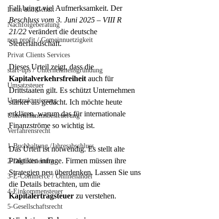
Fall bringt viel Aufmerksamkeit. Der 
Lohn und Gehalt
Beschluss vom 3. Juni 2025 – VIII R 
Nachfolgeberatung
21/22
 verändert die deutsche 
non profit / Gemeinnuetzigkeit
Steuerlandschaft.
Privat Clients Services
Dieses Urteil zeigt, dass die 
start-ups / Unternehmensgründung
Kapitalverkehrsfreiheit
 auch für 
Umsatzsteuer
Drittstaaten gilt. Es schützt Unternehmen 
Umstrukturierung
stärker als gedacht. Ich möchte heute 
erklären, warum das für internationale 
Unternehmensbesteuerung
Finanzströme so wichtig ist.
Verfahrensrecht
1-Buchhaltung /Jahresabschluss
Das Urteil ist notwendig. Es stellt alte 
Praktiken infrage. Firmen müssen ihre 
2-Digitslisierung
Strategien neu überdenken. Lassen Sie uns 
3-E-Commerce / Onlinehandel
die Details betrachten, um die 
4-Einkommensteuer
Kapitalertragsteuer
 zu verstehen.
5-Gesellschaftsrecht